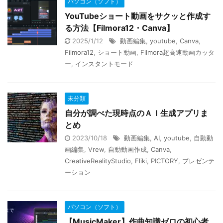
パソコン（ソフト）
YouTubeショート動画をサクッと作成す
る方法【Filmora12・Canva】
2025/1/12
動画編集
,
youtube
,
Canva
,
Filmora12
,
ショート動画
,
Filmora超高速動画カッタ
ー
,
インスタントモード
未分類
自分が調べた現時点のＡＩ生成アプリま
とめ
2023/10/18
動画編集
,
AI
,
youtube
,
自動動
画編集
,
Vrew
,
自動動画作成
,
Canva
,
CreativeRealityStudio
,
Fliki
,
PICTORY
,
プレゼンテ
ーション
パソコン（ソフト）
【MusicMaker】作曲知識ゼロの初心者