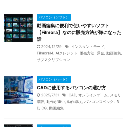
パソコン（ソフト）
動画編集に便利で使いやすいソフト
【Filmora】なのに販売方法が嫌になった
話
2024/12/29
インスタントモード
,
Filmora14
,
AIクレジット
,
販売方法
,
課金
,
動画編集
,
サブスクリプション
パソコン（ハード）
CADに使用するパソコンの選び方
2025/7/31
CAD
,
オンラインゲーム
,
メモリ
増設
,
動作が重い
,
動作環境
,
パソコンスペック
,
３
D
,
CG
,
動画編集