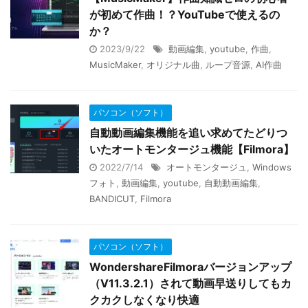
が初めて作曲！？YouTubeで使えるの
か？
2023/9/22
動画編集
,
youtube
,
作曲
,
MusicMaker
,
オリジナル曲
,
ループ音源
,
AI作曲
パソコン（ソフト）
自動動画編集機能を追い求めてたどりつ
いたオートモンタージュ機能【Filmora】
2022/7/14
オートモンタージュ
,
Windows
フォト
,
動画編集
,
youtube
,
自動動画編集
,
BANDICUT
,
Filmora
パソコン（ソフト）
WondershareFilmoraバージョンアップ
（V11.3.2.1）されて動画早送りしてもカ
クカクしなくなり快適