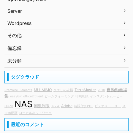
Server
Wordpress
その他
備忘録
未分類
タグクラウド
自動動画編
MU-MIMO
TerraMaster
Premiere Elements
クエリの破損
2018
集
easyQR
office2rclient
ビームフォーミング
印刷制限
インスタントムービー
NAS
回数制限
Adobe
Quick
４×４
時限付きPDF
ビデオストーリー
ス
マホ動画
ローカルネットワーク
最近のコメント