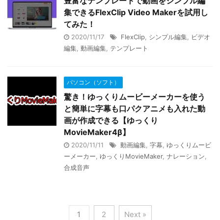
豊富なテンプレートで動画をシンプル編
集できるFlexClip Video Makerを試用し
てみた！
2020/11/17
FlexClip
,
シンプル編集
,
ビデオ
編集
,
動画編集
,
テンプレート
パソコン（ソフト）
驚き！ゆっくりムービーメーカーを使う
と簡単に字幕も口パクアニメも入れた動
画が作成できる【ゆっくり
MovieMaker4β】
2020/11/11
動画編集
,
字幕
,
ゆっくりムービ
ーメーカー
,
ゆっくりMovieMaker
,
ナレーション
,
合成音声
1
2
Next »