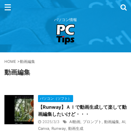
パソコン情報
HOME
>
動画編集
動画編集
パソコン（ソフト）
【Runway】ＡＩで動画生成して楽して動
画編集したいけど・・・
2025/3/3
AI動画
,
プロンプト
,
動画編集
,
AI
,
Canva
,
Runway
,
動画生成