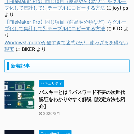
【FileMaker Pro】同じ項目（商品や分類など）をグルー
プ化して集計して別テーブルにコピーする方法
に
joytips
より
【FileMaker Pro】同じ項目（商品や分類など）をグルー
プ化して集計して別テーブルにコピーする方法
に
KTO
よ
り
WindowsUpdateが酷すぎて迷惑だが、使わざるを得ない
現実
に
BIKER
より
新着記事
セキュリティ
パスキーとは？パスワード不要の次世代
認証をわかりやすく解説【設定方法も紹
介】
2026/8/1
OperatingSystem