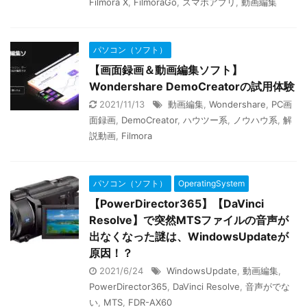
Filmora X
,
FilmoraGo
,
スマホアプリ
,
動画編集
パソコン（ソフト）
【画面録画＆動画編集ソフト】
Wondershare DemoCreatorの試用体験
2021/11/13
動画編集
,
Wondershare
,
PC画
面録画
,
DemoCreator
,
ハウツー系
,
ノウハウ系
,
解
説動画
,
Filmora
パソコン（ソフト）
OperatingSystem
【PowerDirector365】【DaVinci
Resolve】で突然MTSファイルの音声が
出なくなった謎は、WindowsUpdateが
原因！？
2021/6/24
WindowsUpdate
,
動画編集
,
PowerDirector365
,
DaVinci Resolve
,
音声がでな
い
,
MTS
,
FDR-AX60