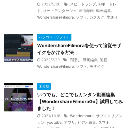
2022/5/26
スピードランプ
,
AIポートレー
ト
,
オートモンタージュ
,
画面録画
,
動画編集
,
WondershareFilmora
,
ソフト
,
カクカク
,
早送り
パソコン（ソフト）
WondershareFilmoraを使って追従モザ
イクをかける方法
2022/2/19
目隠し
,
動画編集
,
追従
,
WondershareFilmora
,
ソフト
,
モザイク
未分類
いつでも、どこでもカンタン動画編集
【WondershareFilmoraGo】試用してみ
ました！
2021/11/18
Wondershare
,
サブスクリプシ
ョン
,
youtube
,
アプリ
,
ビデオ編集
,
スマホ
,