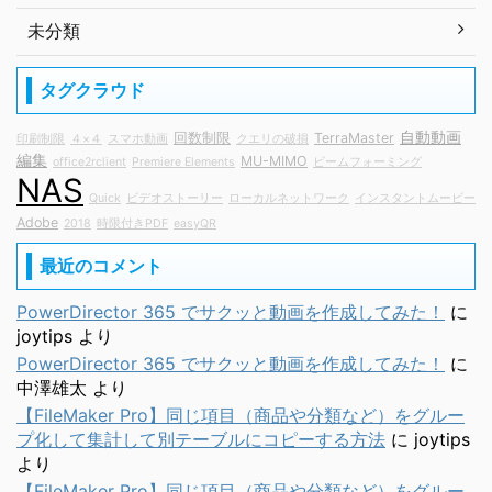
未分類
タグクラウド
自動動画
回数制限
TerraMaster
印刷制限
４×４
スマホ動画
クエリの破損
編集
MU-MIMO
office2rclient
Premiere Elements
ビームフォーミング
NAS
Quick
ビデオストーリー
ローカルネットワーク
インスタントムービー
Adobe
2018
時限付きPDF
easyQR
最近のコメント
PowerDirector 365 でサクッと動画を作成してみた！
に
joytips
より
PowerDirector 365 でサクッと動画を作成してみた！
に
中澤雄太
より
【FileMaker Pro】同じ項目（商品や分類など）をグルー
プ化して集計して別テーブルにコピーする方法
に
joytips
より
【FileMaker Pro】同じ項目（商品や分類など）をグルー