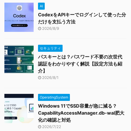
AI
CodexをAPIキーでログインして使った分
だけを支払う方法
2026/8/9
セキュリティ
パスキーとは？パスワード不要の次世代
認証をわかりやすく解説【設定方法も紹
介】
2026/8/1
OperatingSystem
Windows 11でSSD容量が急に減る？
CapabilityAccessManager.db-wal肥大
化の確認と対処
2026/7/22