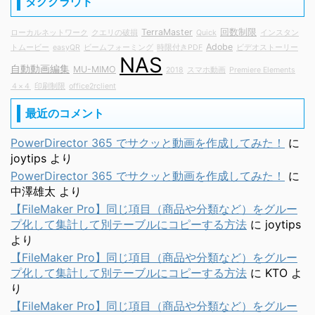
タグクラウド
TerraMaster
回数制限
ローカルネットワーク
クエリの破損
Quick
インスタン
Adobe
トムービー
easyQR
ビームフォーミング
時限付きPDF
ビデオストーリー
NAS
自動動画編集
MU-MIMO
2018
スマホ動画
Premiere Elements
４×４
印刷制限
office2rclient
最近のコメント
PowerDirector 365 でサクッと動画を作成してみた！
に
joytips
より
PowerDirector 365 でサクッと動画を作成してみた！
に
中澤雄太
より
【FileMaker Pro】同じ項目（商品や分類など）をグルー
プ化して集計して別テーブルにコピーする方法
に
joytips
より
【FileMaker Pro】同じ項目（商品や分類など）をグルー
プ化して集計して別テーブルにコピーする方法
に
KTO
よ
り
【FileMaker Pro】同じ項目（商品や分類など）をグルー