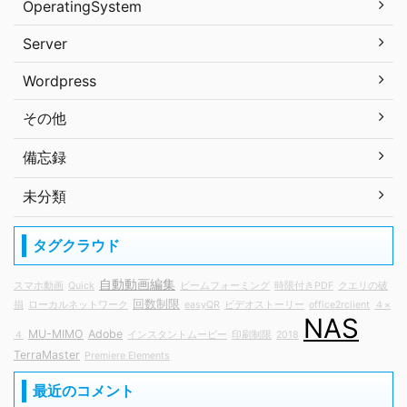
OperatingSystem
Server
Wordpress
その他
備忘録
未分類
タグクラウド
自動動画編集
スマホ動画
Quick
ビームフォーミング
時限付きPDF
クエリの破
回数制限
損
ローカルネットワーク
easyQR
ビデオストーリー
office2rclient
４×
NAS
MU-MIMO
Adobe
４
インスタントムービー
印刷制限
2018
TerraMaster
Premiere Elements
最近のコメント