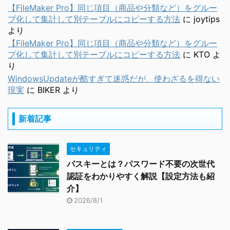
【FileMaker Pro】同じ項目（商品や分類など）をグルー
プ化して集計して別テーブルにコピーする方法
に
joytips
より
【FileMaker Pro】同じ項目（商品や分類など）をグルー
プ化して集計して別テーブルにコピーする方法
に
KTO
よ
り
WindowsUpdateが酷すぎて迷惑だが、使わざるを得ない
現実
に
BIKER
より
新着記事
セキュリティ
パスキーとは？パスワード不要の次世代
認証をわかりやすく解説【設定方法も紹
介】
2026/8/1