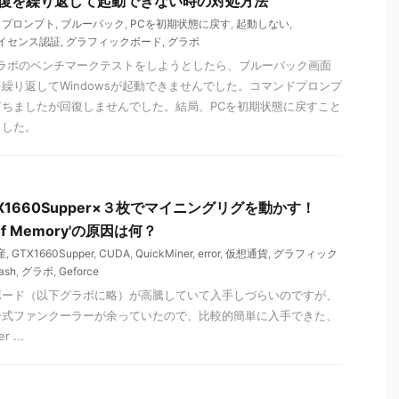
動修復を繰り返して起動できない時の対処方法
ドプロンプト
,
ブルーバック
,
PCを初期状態に戻す
,
起動しない
,
イセンス認証
,
グラフィックボード
,
グラボ
ってグラボのベンチマークテストをしようとしたら、ブルーバック画面
繰り返してWindowsが起動できませんでした。コマンドプロンプ
ちましたが回復しませんでした。結局、PCを初期状態に戻すこと
ました。
1660Supper×３枚でマイニングリグを動かす！
t of Memory'の原因は何？
産
,
GTX1660Supper
,
CUDA
,
QuickMiner
,
error
,
仮想通貨
,
グラフィック
ash
,
グラボ
,
Geforce
ボード（以下グラボに略）が高騰していて入手しづらいのですが、
冷式ファンクーラーが余っていたので、比較的簡単に入手できた、
 ...