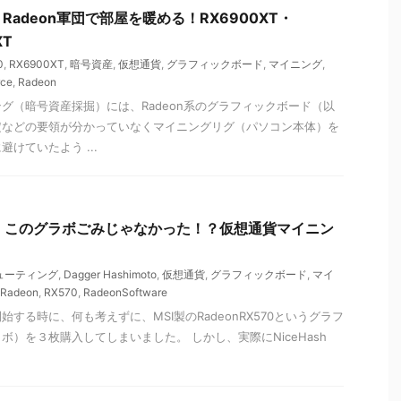
adeon軍団で部屋を暖める！RX6900XT・
XT
0
,
RX6900XT
,
暗号資産
,
仮想通貨
,
グラフィックボード
,
マイニング
,
rce
,
Radeon
グ（暗号資産採掘）には、Radeon系のグラフィックボード（以
定などの要領が分かっていなくマイニングリグ（パソコン本体）を
けていたよう ...
570】このグラボごみじゃなかった！？仮想通貨マイニン
ューティング
,
Dagger Hashimoto
,
仮想通貨
,
グラフィックボード
,
マイ
Radeon
,
RX570
,
RadeonSoftware
する時に、何も考えずに、MSI製のRadeonRX570というグラフ
ボ）を３枚購入してしまいました。 しかし、実際にNiceHash