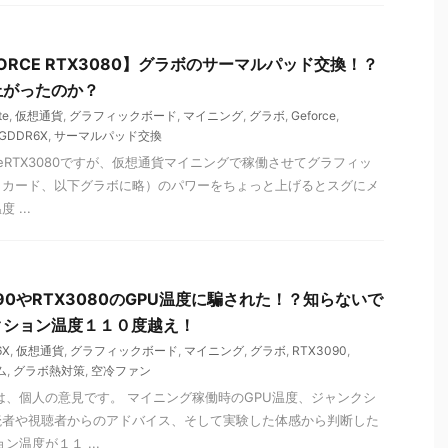
EFORCE RTX3080】グラボのサーマルパッド交換！？
上がったのか？
te
,
仮想通貨
,
グラフィックボード
,
マイニング
,
グラボ
,
Geforce
,
GDDR6X
,
サーマルパッド交換
orceRTX3080ですが、仮想通貨マイニングで稼働させてグラフィッ
クカード、以下グラボに略）のパワーをちょっと上げるとスグにメ
...
90やRTX3080のGPU温度に騙された！？知らないで
クション温度１１０度越え！
6X
,
仮想通貨
,
グラフィックボード
,
マイニング
,
グラボ
,
RTX3090
,
ム
,
グラボ熱対策
,
空冷ファン
は、個人の意見です。 マイニング稼働時のGPU温度、ジャンクシ
読者や視聴者からのアドバイス、そして実験した体感から判断した
ン温度が１１ ...