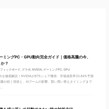
ゲーミングPC・GPU動向完全ガイド｜価格高騰の今、
きか？
フィックボード
,
グラボ
,
NVIDIA
,
ゲーミングPC
,
GPU
向を徹底解説！NVIDIAが87%シェア獲得、市場成長率33.84%予測
騰が続く現状と、AIブームの影響、賢い買い替えタイミングまで
す。