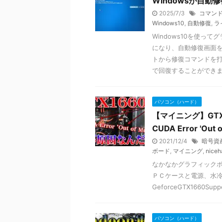
Windowsが自
2025/7/3
コマン
Windows10
,
自動修復
,
ラ
Windows10を使
になり、自動修復画面を
トから修復コマンドを打
で回復することができ
パソコン（ハード）
【マイニング】GTX
CUDA Error 'Ou
2021/12/4
暗号資
ボード
,
マイニング
,
niceh
なかなかグラフィック
ＰＣケースと電源、水
GeforceGTX1660Supper
パソコン（ハード）