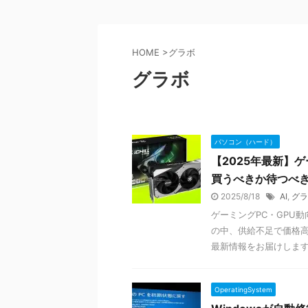
HOME
>
グラボ
グラボ
パソコン（ハード）
【2025年最新】
買うべきか待つべ
2025/8/18
AI
,
グラ
ゲーミングPC・GPU動
の中、供給不足で価格高
最新情報をお届けしま
OperatingSystem