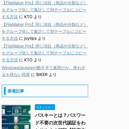
【FileMaker Pro】同じ項目（商品や分類など）
をグループ化して集計して別テーブルにコピー
する方法
に
KTO
より
【FileMaker Pro】同じ項目（商品や分類など）
をグループ化して集計して別テーブルにコピー
する方法
に
joytips
より
【FileMaker Pro】同じ項目（商品や分類など）
をグループ化して集計して別テーブルにコピー
する方法
に
KTO
より
WindowsUpdateが酷すぎて迷惑だが、使わざ
るを得ない現実
に
BIKER
より
新着記事
セキュリティ
パスキーとは？パスワー
ド不要の次世代認証をわ