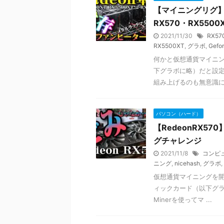
【マイニングリグ】R
RX570・RX5500
2021/11/30
RX57
RX5500XT
,
グラボ
,
Gefo
何かと仮想通貨マイニン
下グラボに略）だと設
組み上げるのも無意識に避
パソコン（ハード）
【RedeonRX
グチャレンジ
2021/11/8
コンピ
ニング
,
nicehash
,
グラボ
,
仮想通貨マイニングを開始
ィックカード（以下グラ
Minerを使ってマ ...