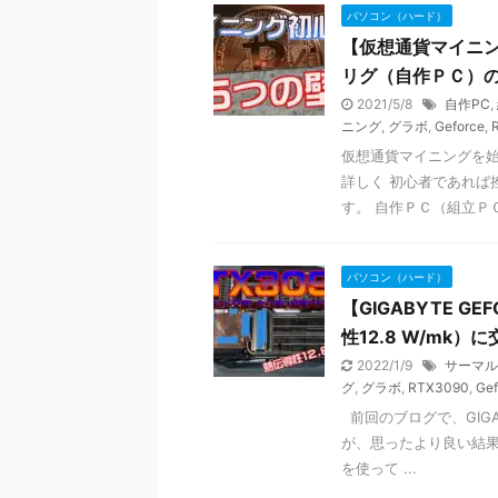
パソコン（ハード）
【仮想通貨マイニ
リグ（自作ＰＣ）
2021/5/8
自作PC
,
ニング
,
グラボ
,
Geforce
,
仮想通貨マイニングを始
詳しく 初心者であれば
す。 自作ＰＣ（組立ＰＣ
パソコン（ハード）
【GIGABYTE G
性12.8 W/mk）
2022/1/9
サーマル
グ
,
グラボ
,
RTX3090
,
Gef
前回のブログで、GIGA
が、思ったより良い結果
を使って ...