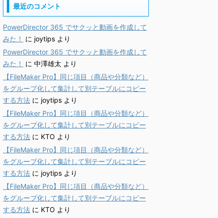
最近のコメント
PowerDirector 365 でサクッと動画を作成して
みた！
に
joytips
より
PowerDirector 365 でサクッと動画を作成して
みた！
に
中澤雄太
より
【FileMaker Pro】同じ項目（商品や分類など）
をグループ化して集計して別テーブルにコピー
する方法
に
joytips
より
【FileMaker Pro】同じ項目（商品や分類など）
をグループ化して集計して別テーブルにコピー
する方法
に
KTO
より
【FileMaker Pro】同じ項目（商品や分類など）
をグループ化して集計して別テーブルにコピー
する方法
に
joytips
より
【FileMaker Pro】同じ項目（商品や分類など）
をグループ化して集計して別テーブルにコピー
する方法
に
KTO
より