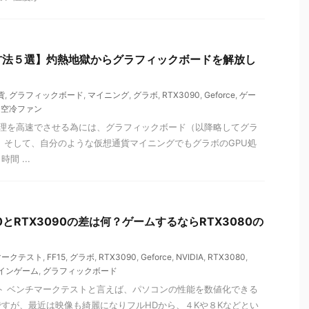
方法５選】灼熱地獄からグラフィックボードを解放し
貨
,
グラフィックボード
,
マイニング
,
グラボ
,
RTX3090
,
Geforce
,
ゲー
,
空冷ファン
理を高速でさせる為には、グラフィックボード（以降略してグラ
 そして、自分のような仮想通貨マイニングでもグラボのGPU処
間 ...
3080とRTX3090の差は何？ゲームするならRTX3080の
マークテスト
,
FF15
,
グラボ
,
RTX3090
,
Geforce
,
NVIDIA
,
RTX3080
,
インゲーム
,
グラフィックボード
スト ベンチマークテストと言えば、パソコンの性能を数値化できる
すが、最近は映像も綺麗になりフルHDから、４Kや８Kなどとい