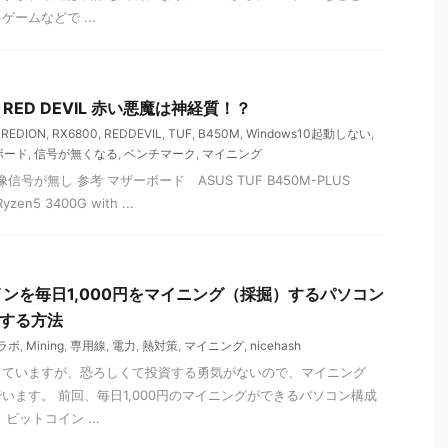
ームなどで ...
0 RED DEVIL 赤い悪魔は神経質！？
,
REDION
,
RX6800
,
REDDEVIL
,
TUF
,
B450M
,
Windows10起動しない
,
ボード
,
信号が無くなる
,
ベンチマーク
,
マイニング
像信号が無し 参考 マザーボード ASUS TUF B450M-PLUS
en5 3400G with ...
ンを毎日1,000円をマイニング（採掘）するパソコン
にする方法
ラボ
,
Mining
,
専用線
,
電力
,
熱対策
,
マイニング
,
nicehash
していますが、恐ろしくて投資する勇気がないので、マイニング
います。 前回、毎日1,000円のマイニングができるパソコン構成
ビットコイン ...