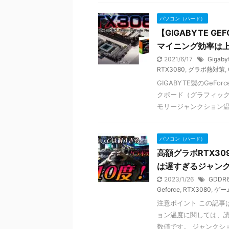
パソコン（ハード）
【GIGABYTE G
マイニング効率は
2021/6/17
Gigaby
RTX3080
,
グラボ熱対策
,
GIGABYTE製のGeF
クボード（グラフィッ
モリージャンクション温度 
パソコン（ハード）
高額グラボRTX30
は遅すぎるジャン
2023/1/26
GDDR
Geforce
,
RTX3080
,
ゲー
注意ポイント この記事
ョン温度に関しては、
数値です。 ジャンクショ