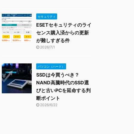
セキュリティ
ESETセキュリティのライ
センス購入済からの更新
が難しすぎる件
2026/7/1
パソコン（ハード）
SSDは今買うべき？
NAND高騰時代のSSD選
びと古いPCを延命する判
断ポイント
2026/6/22