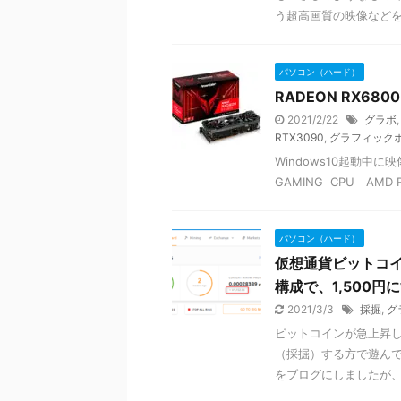
う超高画質の映像などをゲ
パソコン（ハード）
RADEON RX680
2021/2/22
グラボ
RTX3090
,
グラフィック
Windows10起動中に映
GAMING CPU AMD Ryz
パソコン（ハード）
仮想通貨ビットコイ
構成で、1,500円
2021/3/3
採掘
,
グ
ビットコインが急上昇
（採掘）する方で遊んで
をブログにしましたが、 