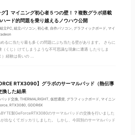
ング】マイニング初心者５つの壁！？複数グラボ搭載
のハード的問題を乗り越えるノウハウ公開
組立PC
,
組立パソコン
,
初心者
,
自作パソコン
,
グラフィックボード
,
マイ
Radeon
めるに当たり最も多くの問題にぶち当たる壁があります。 さらに
挫（くじ）けてしまうような不可思議な現象に遭遇 したりしま
）経験は長いの ...
EFORCE RTX3090】グラボのサーマルパッド（熱伝導
に交換した結果
パッド交換
,
THERMALRIGHT
,
仮想通貨
,
グラフィックボード
,
マイニン
orce
,
RTX3080
,
GDDR6X
BYTE製GeForceRTX3080のサーマルパッドの交換を行いました
が出なくてガッカリしました。 しかし、今回別のサーマルパッド