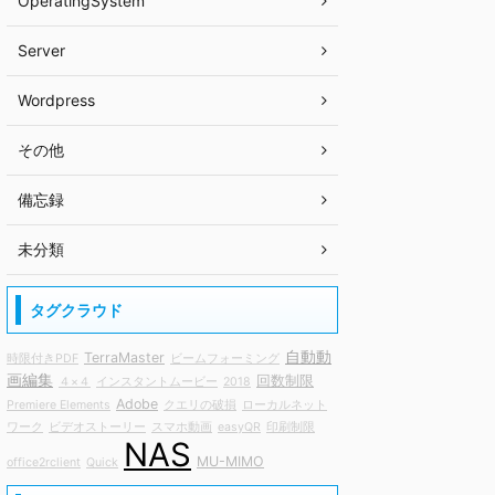
OperatingSystem
Server
Wordpress
その他
備忘録
未分類
タグクラウド
自動動
TerraMaster
時限付きPDF
ビームフォーミング
画編集
回数制限
４×４
インスタントムービー
2018
Adobe
Premiere Elements
クエリの破損
ローカルネット
ワーク
ビデオストーリー
スマホ動画
easyQR
印刷制限
NAS
MU-MIMO
office2rclient
Quick