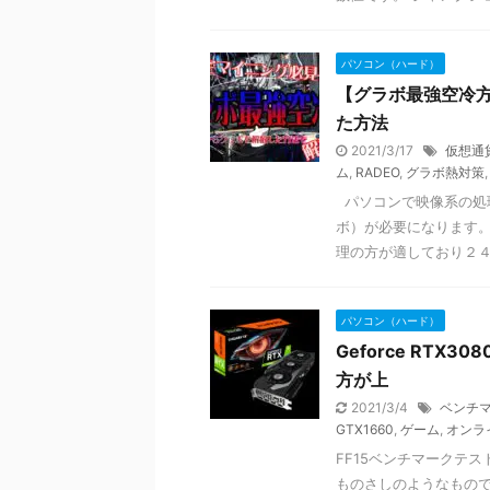
パソコン（ハード）
【グラボ最強空冷
た方法
2021/3/17
仮想通
ム
,
RADEO
,
グラボ熱対策
パソコンで映像系の処
ボ）が必要になります。
理の方が適しており２４時
パソコン（ハード）
Geforce RTX
方が上
2021/3/4
ベンチ
GTX1660
,
ゲーム
,
オンラ
FF15ベンチマークテ
ものさしのようなもので