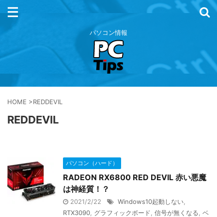
パソコン情報
HOME
>
REDDEVIL
REDDEVIL
パソコン（ハード）
RADEON RX6800 RED DEVIL 赤い悪魔
は神経質！？
2021/2/22
Windows10起動しない
,
RTX3090
,
グラフィックボード
,
信号が無くなる
,
ベ