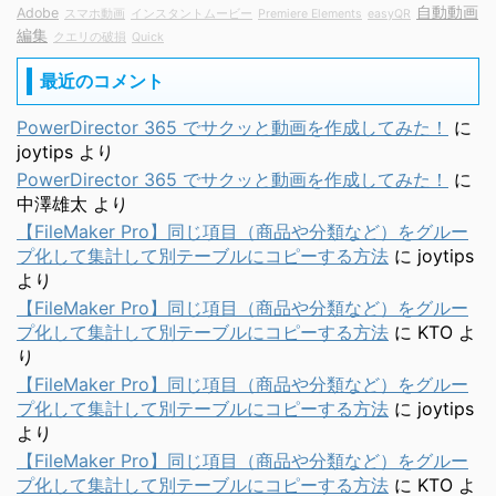
自動動画
Adobe
スマホ動画
インスタントムービー
Premiere Elements
easyQR
編集
クエリの破損
Quick
最近のコメント
PowerDirector 365 でサクッと動画を作成してみた！
に
joytips
より
PowerDirector 365 でサクッと動画を作成してみた！
に
中澤雄太
より
【FileMaker Pro】同じ項目（商品や分類など）をグルー
プ化して集計して別テーブルにコピーする方法
に
joytips
より
【FileMaker Pro】同じ項目（商品や分類など）をグルー
プ化して集計して別テーブルにコピーする方法
に
KTO
よ
り
【FileMaker Pro】同じ項目（商品や分類など）をグルー
プ化して集計して別テーブルにコピーする方法
に
joytips
より
【FileMaker Pro】同じ項目（商品や分類など）をグルー
プ化して集計して別テーブルにコピーする方法
に
KTO
よ