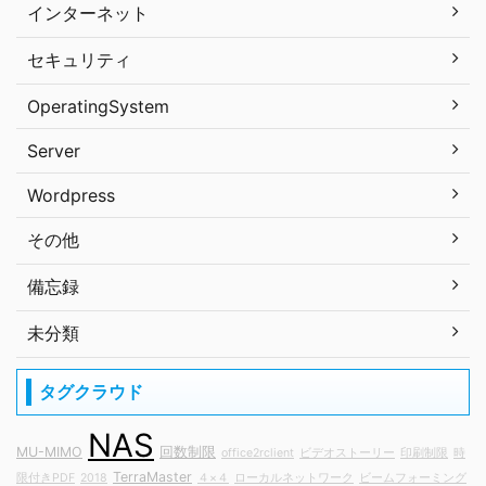
インターネット
セキュリティ
OperatingSystem
Server
Wordpress
その他
備忘録
未分類
タグクラウド
NAS
MU-MIMO
回数制限
office2rclient
ビデオストーリー
印刷制限
時
TerraMaster
限付きPDF
2018
４×４
ローカルネットワーク
ビームフォーミング