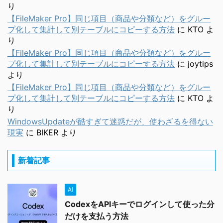
り
【FileMaker Pro】同じ項目（商品や分類など）をグルー
プ化して集計して別テーブルにコピーする方法
に
KTO
よ
り
【FileMaker Pro】同じ項目（商品や分類など）をグルー
プ化して集計して別テーブルにコピーする方法
に
joytips
より
【FileMaker Pro】同じ項目（商品や分類など）をグルー
プ化して集計して別テーブルにコピーする方法
に
KTO
よ
り
WindowsUpdateが酷すぎて迷惑だが、使わざるを得ない
現実
に
BIKER
より
新着記事
AI
CodexをAPIキーでログインして使った分
だけを支払う方法