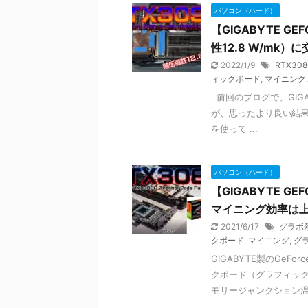
パソコン（ハード）
【GIGABYTE G
性12.8 W/mk）
2022/1/9
RTX308
ィックボード
,
マイニング
前回のブログで、GIGA
が、思ったより良い結果
を使って ...
パソコン（ハード）
【GIGABYTE G
マイニング効率は
2021/6/17
グラボ
クボード
,
マイニング
,
グ
GIGABYTE製のGeF
クボード（グラフィッ
モリージャンクション温度 