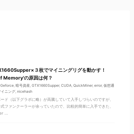
1660Supper×３枚でマイニングリグを動かす！
t of Memory'の原因は何？
,
Geforce
,
暗号資産
,
GTX1660Supper
,
CUDA
,
QuickMiner
,
error
,
仮想通
マイニング
,
nicehash
ボード（以下グラボに略）が高騰していて入手しづらいのですが、
冷式ファンクーラーが余っていたので、比較的簡単に入手できた、
 ...