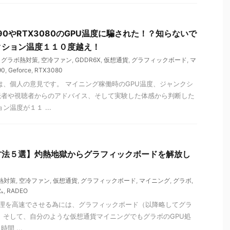
90やRTX3080のGPU温度に騙された！？知らないで
クション温度１１０度越え！
,
グラボ熱対策
,
空冷ファン
,
GDDR6X
,
仮想通貨
,
グラフィックボード
,
マ
90
,
Geforce
,
RTX3080
は、個人の意見です。 マイニング稼働時のGPU温度、ジャンクシ
読者や視聴者からのアドバイス、そして実験した体感から判断した
ン温度が１１ ...
方法５選】灼熱地獄からグラフィックボードを解放し
熱対策
,
空冷ファン
,
仮想通貨
,
グラフィックボード
,
マイニング
,
グラボ
,
ム
,
RADEO
理を高速でさせる為には、グラフィックボード（以降略してグラ
 そして、自分のような仮想通貨マイニングでもグラボのGPU処
間 ...