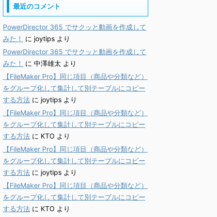
最近のコメント
PowerDirector 365 でサクッと動画を作成して
みた！
に
joytips
より
PowerDirector 365 でサクッと動画を作成して
みた！
に
中澤雄太
より
【FileMaker Pro】同じ項目（商品や分類など）
をグループ化して集計して別テーブルにコピー
する方法
に
joytips
より
【FileMaker Pro】同じ項目（商品や分類など）
をグループ化して集計して別テーブルにコピー
する方法
に
KTO
より
【FileMaker Pro】同じ項目（商品や分類など）
をグループ化して集計して別テーブルにコピー
する方法
に
joytips
より
【FileMaker Pro】同じ項目（商品や分類など）
をグループ化して集計して別テーブルにコピー
する方法
に
KTO
より