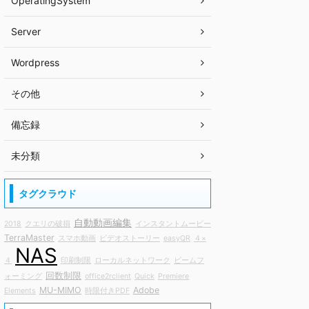
OperatingSystem
Server
Wordpress
その他
備忘録
未分類
タグクラウド
自動動画編集
2018
クエリの破損
インスタントムービー
TerraMaster
スマホ動画
ビデオストーリー
easyQR
４×
NAS
４
印刷制限
ローカルネットワーク
ビームフ
回数制限
ォーミング
office2rclient
Quick
Premiere
MU-MIMO
Adobe
Elements
時限付きPDF