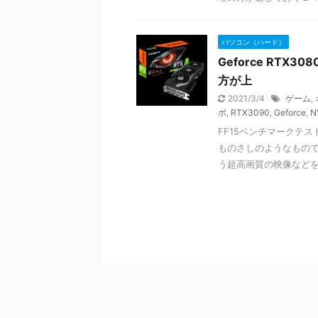
パソコン（ハード）
Geforce RTX
方が上
2021/3/4
ゲーム
,
ボ
,
RTX3090
,
Geforce
,
N
FF15ベンチマークテ
ものさしのようなもので
う超高画質の映像などをゲ