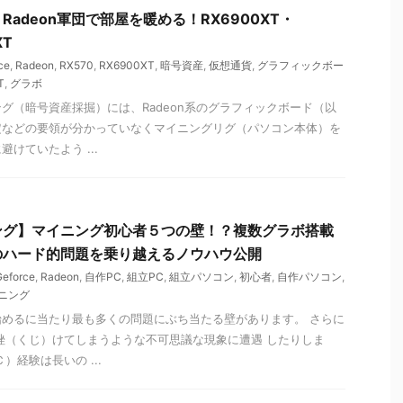
adeon軍団で部屋を暖める！RX6900XT・
XT
ce
,
Radeon
,
RX570
,
RX6900XT
,
暗号資産
,
仮想通貨
,
グラフィックボー
T
,
グラボ
グ（暗号資産採掘）には、Radeon系のグラフィックボード（以
定などの要領が分かっていなくマイニングリグ（パソコン本体）を
けていたよう ...
ング】マイニング初心者５つの壁！？複数グラボ搭載
のハード的問題を乗り越えるノウハウ公開
Geforce
,
Radeon
,
自作PC
,
組立PC
,
組立パソコン
,
初心者
,
自作パソコン
,
ニング
めるに当たり最も多くの問題にぶち当たる壁があります。 さらに
挫（くじ）けてしまうような不可思議な現象に遭遇 したりしま
）経験は長いの ...