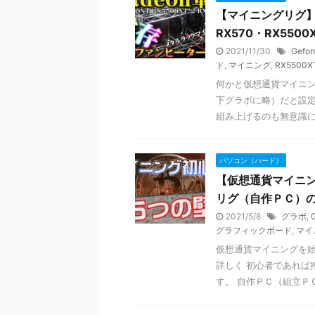
【マイニングリグ】R
RX570・RX5500
2021/11/30
Gefor
ド
,
マイニング
,
RX5500X
何かと仮想通貨マイニン
下グラボに略）だと設
組み上げるのも無意識に避
パソコン（ハード）
【仮想通貨マイニ
リグ（自作ＰＣ）
2021/5/8
グラボ
,
グラフィックボード
,
マイ
仮想通貨マイニングを始
詳しく 初心者であれば
す。 自作ＰＣ（組立ＰＣ