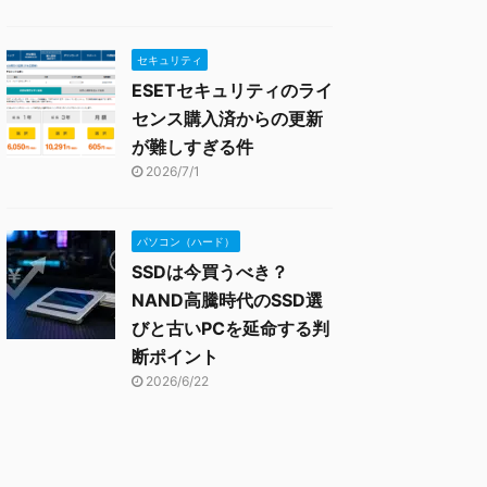
セキュリティ
ESETセキュリティのライ
センス購入済からの更新
が難しすぎる件
2026/7/1
パソコン（ハード）
SSDは今買うべき？
NAND高騰時代のSSD選
びと古いPCを延命する判
断ポイント
2026/6/22