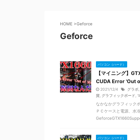
HOME
>
Geforce
Geforce
パソコン（ハード）
【マイニング】GTX
CUDA Error 'Ou
2021/12/4
グラボ
貨
,
グラフィックボード
,
なかなかグラフィック
ＰＣケースと電源、水
GeforceGTX1660Supper
パソコン（ハード）