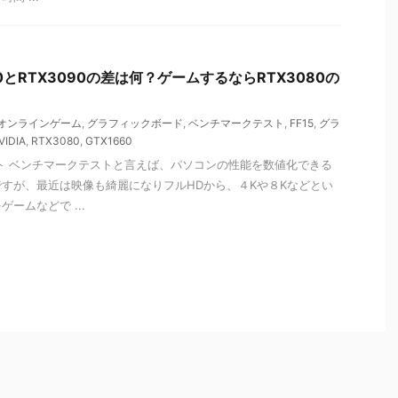
3080とRTX3090の差は何？ゲームするならRTX3080の
オンラインゲーム
,
グラフィックボード
,
ベンチマークテスト
,
FF15
,
グラ
VIDIA
,
RTX3080
,
GTX1660
スト ベンチマークテストと言えば、パソコンの性能を数値化できる
すが、最近は映像も綺麗になりフルHDから、４Kや８Kなどとい
ームなどで ...