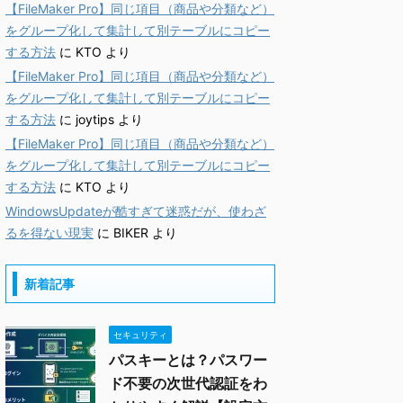
【FileMaker Pro】同じ項目（商品や分類など）
をグループ化して集計して別テーブルにコピー
する方法
に
KTO
より
【FileMaker Pro】同じ項目（商品や分類など）
をグループ化して集計して別テーブルにコピー
する方法
に
joytips
より
【FileMaker Pro】同じ項目（商品や分類など）
をグループ化して集計して別テーブルにコピー
する方法
に
KTO
より
WindowsUpdateが酷すぎて迷惑だが、使わざ
るを得ない現実
に
BIKER
より
新着記事
セキュリティ
パスキーとは？パスワー
ド不要の次世代認証をわ