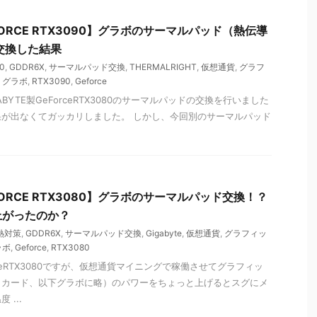
EFORCE RTX3090】グラボのサーマルパッド（熱伝導
に交換した結果
0
,
GDDR6X
,
サーマルパッド交換
,
THERMALRIGHT
,
仮想通貨
,
グラフ
,
グラボ
,
RTX3090
,
Geforce
BYTE製GeForceRTX3080のサーマルパッドの交換を行いました
が出なくてガッカリしました。 しかし、今回別のサーマルパッド
EFORCE RTX3080】グラボのサーマルパッド交換！？
上がったのか？
熱対策
,
GDDR6X
,
サーマルパッド交換
,
Gigabyte
,
仮想通貨
,
グラフィッ
ラボ
,
Geforce
,
RTX3080
orceRTX3080ですが、仮想通貨マイニングで稼働させてグラフィッ
クカード、以下グラボに略）のパワーをちょっと上げるとスグにメ
...