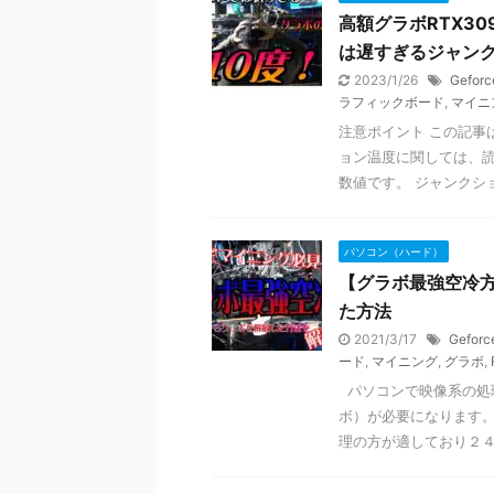
高額グラボRTX30
は遅すぎるジャン
2023/1/26
Geforc
ラフィックボード
,
マイニ
注意ポイント この記事
ョン温度に関しては、
数値です。 ジャンクショ
パソコン（ハード）
【グラボ最強空冷
た方法
2021/3/17
Geforc
ード
,
マイニング
,
グラボ
,
パソコンで映像系の処
ボ）が必要になります。
理の方が適しており２４時