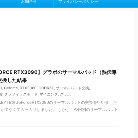
お問合せ
プライバシーポリシー
EFORCE RTX3090】グラボのサーマルパッド（熱伝導
に交換した結果
0
,
Geforce
,
RTX3080
,
GDDR6X
,
サーマルパッド交換
,
貨
,
グラフィックボード
,
マイニング
,
グラボ
BYTE製GeForceRTX3080のサーマルパッドの交換を行いました
が出なくてガッカリしました。 しかし、今回別のサーマルパッド