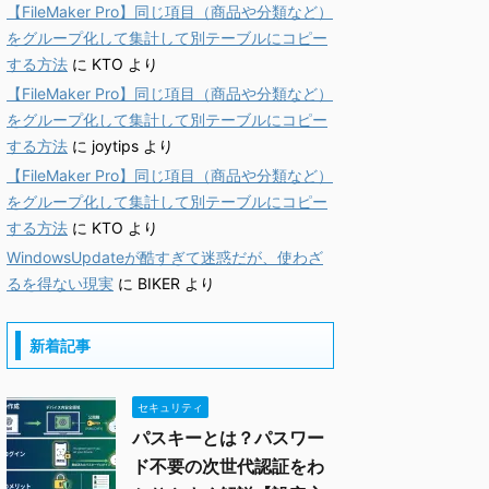
【FileMaker Pro】同じ項目（商品や分類など）
をグループ化して集計して別テーブルにコピー
する方法
に
KTO
より
【FileMaker Pro】同じ項目（商品や分類など）
をグループ化して集計して別テーブルにコピー
する方法
に
joytips
より
【FileMaker Pro】同じ項目（商品や分類など）
をグループ化して集計して別テーブルにコピー
する方法
に
KTO
より
WindowsUpdateが酷すぎて迷惑だが、使わざ
るを得ない現実
に
BIKER
より
新着記事
セキュリティ
パスキーとは？パスワー
ド不要の次世代認証をわ