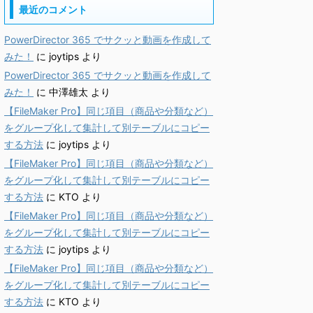
最近のコメント
PowerDirector 365 でサクッと動画を作成して
みた！
に
joytips
より
PowerDirector 365 でサクッと動画を作成して
みた！
に
中澤雄太
より
【FileMaker Pro】同じ項目（商品や分類など）
をグループ化して集計して別テーブルにコピー
する方法
に
joytips
より
【FileMaker Pro】同じ項目（商品や分類など）
をグループ化して集計して別テーブルにコピー
する方法
に
KTO
より
【FileMaker Pro】同じ項目（商品や分類など）
をグループ化して集計して別テーブルにコピー
する方法
に
joytips
より
【FileMaker Pro】同じ項目（商品や分類など）
をグループ化して集計して別テーブルにコピー
する方法
に
KTO
より