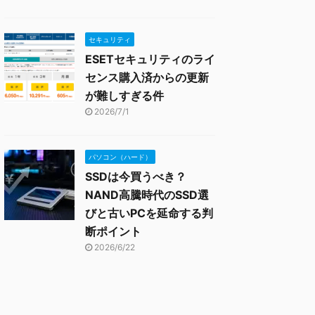
セキュリティ
ESETセキュリティのライ
センス購入済からの更新
が難しすぎる件
2026/7/1
パソコン（ハード）
SSDは今買うべき？
NAND高騰時代のSSD選
びと古いPCを延命する判
断ポイント
2026/6/22