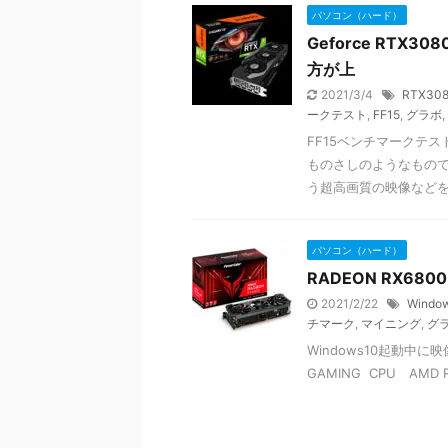
パソコン（ハード）
Geforce RTX
方が上
2021/3/4
RTX30
ークテスト
,
FF15
,
グラボ
,
FF15ベンチマークテ
ものさしのようなもので
う超高画質の映像などをゲ
パソコン（ハード）
RADEON RX680
2021/2/22
Wind
チマーク
,
マイニング
,
グ
Windows10起動中に映
GAMING CPU AMD Ryz