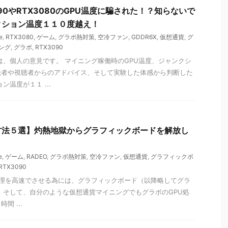
90やRTX3080のGPU温度に騙された！？知らないで
クション温度１１０度越え！
e
,
RTX3080
,
ゲーム
,
グラボ熱対策
,
空冷ファン
,
GDDR6X
,
仮想通貨
,
グ
ング
,
グラボ
,
RTX3090
は、個人の意見です。 マイニング稼働時のGPU温度、ジャンクシ
読者や視聴者からのアドバイス、そして実験した体感から判断した
ン温度が１１ ...
方法５選】灼熱地獄からグラフィックボードを解放し
e
,
ゲーム
,
RADEO
,
グラボ熱対策
,
空冷ファン
,
仮想通貨
,
グラフィックボ
RTX3090
理を高速でさせる為には、グラフィックボード（以降略してグラ
 そして、自分のような仮想通貨マイニングでもグラボのGPU処
間 ...