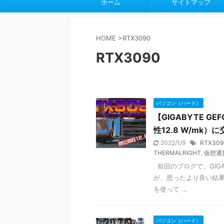
ホーム
サイトマップ
HOME
>
RTX3090
RTX3090
パソコン（ハード）
【GIGABYTE G
性12.8 W/mk）
2022/1/9
RTX309
THERMALRIGHT
,
仮想通
前回のブログで、GIGA
が、思ったより良い結果
を使って ...
パソコン（ハード）