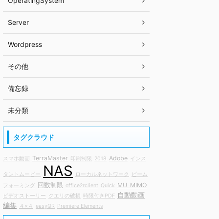
OperatingSystem
Server
Wordpress
その他
備忘録
未分類
タグクラウド
TerraMaster
Adobe
スマホ動画
印刷制限
2018
インス
NAS
タントムービー
ローカルネットワーク
ビーム
回数制限
MU-MIMO
フォーミング
office2rclient
Quick
自動動画
ビデオストーリー
クエリの破損
時限付きPDF
編集
４×４
easyQR
Premiere Elements