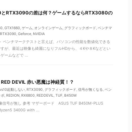
3080とRTX3090の差は何？ゲームするならRTX3080の
80
,
GTX1660
,
ゲーム
,
オンラインゲーム
,
グラフィックボード
,
ベンチマ
RTX3090
,
Geforce
,
NVIDIA
スト ベンチマークテストと言えば、パソコンの性能を数値化できる
すが、最近は映像も綺麗になりフルHDから、４Kや８Kなどとい
ームなどで ...
0 RED DEVIL 赤い悪魔は神経質！？
ows10起動しない
,
RTX3090
,
グラフィックボード
,
信号が無くなる
,
ベン
ラボ
,
REDION
,
RX6800
,
REDDEVIL
,
TUF
,
B450M
像信号が無し 参考 マザーボード ASUS TUF B450M-PLUS
en5 3400G with ...