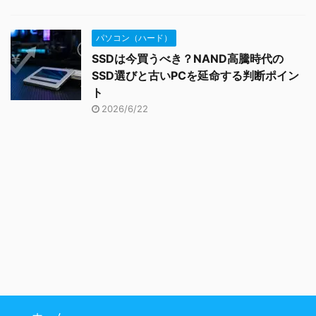
パソコン（ハード）
SSDは今買うべき？NAND高騰時代の
SSD選びと古いPCを延命する判断ポイン
ト
2026/6/22