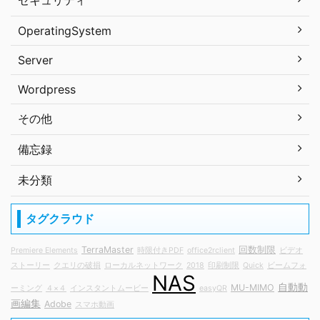
セキュリティ
OperatingSystem
Server
Wordpress
その他
備忘録
未分類
タグクラウド
TerraMaster
回数制限
Premiere Elements
時限付きPDF
office2rclient
ビデオ
ストーリー
クエリの破損
ローカルネットワーク
2018
印刷制限
Quick
ビームフォ
NAS
自動動
MU-MIMO
ーミング
４×４
インスタントムービー
easyQR
画編集
Adobe
スマホ動画