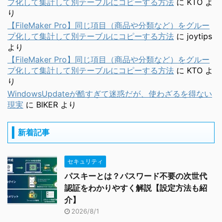
プ化して集計して別テーブルにコピーする方法
に
KTO
よ
り
【FileMaker Pro】同じ項目（商品や分類など）をグルー
プ化して集計して別テーブルにコピーする方法
に
joytips
より
【FileMaker Pro】同じ項目（商品や分類など）をグルー
プ化して集計して別テーブルにコピーする方法
に
KTO
よ
り
WindowsUpdateが酷すぎて迷惑だが、使わざるを得ない
現実
に
BIKER
より
新着記事
セキュリティ
パスキーとは？パスワード不要の次世代
認証をわかりやすく解説【設定方法も紹
介】
2026/8/1