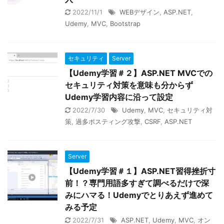
2022/11/1
WEBデザイン
,
ASP.NET
,
Udemy
,
MVC
,
Bootstrap
セキュリティ
Server
【Udemy学習＃２】ASP.NET MVCでの
セキュリティ対策を意味も分からず
Udemy学習内容に沿って設定
2022/7/30
Udemy
,
MVC
,
セキュリティ対
策
,
過多ポスティング攻撃
,
CSRF
,
ASP.NET
Server
【Udemy学習＃１】ASP.NET習得挫折寸
前！？専門用語多すぎて調べるだけで深
みにハマる！Udemyでとりあえず進めて
みる予定
2022/7/31
ASP.NET
,
Udemy
,
MVC
,
オン