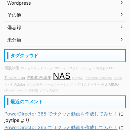
Wordpress
その他
備忘録
未分類
タグクラウド
回数制限
ローカルネットワーク
2018
インスタントムービー
時限付きPDF
NAS
自動動画編集
TerraMaster
easyQR
Premiere Elements
Quick
Adobe
MU-MIMO
４×４
スマホ動画
ビームフォーミング
ビデオストーリー
office2rclient
印刷制限
クエリの破損
最近のコメント
PowerDirector 365 でサクッと動画を作成してみた！
に
joytips
より
PowerDirector 365 でサクッと動画を作成してみた！
に