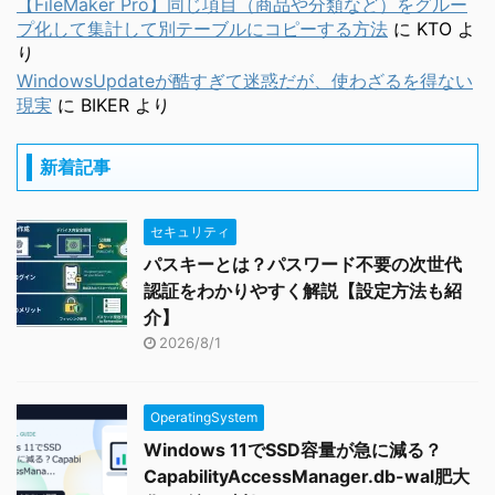
【FileMaker Pro】同じ項目（商品や分類など）をグルー
プ化して集計して別テーブルにコピーする方法
に
KTO
よ
り
WindowsUpdateが酷すぎて迷惑だが、使わざるを得ない
現実
に
BIKER
より
新着記事
セキュリティ
パスキーとは？パスワード不要の次世代
認証をわかりやすく解説【設定方法も紹
介】
2026/8/1
OperatingSystem
Windows 11でSSD容量が急に減る？
CapabilityAccessManager.db-wal肥大