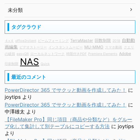
未分類
タグクラウド
自動動
TerraMaster
回数制限
４×４
office2rclient
ビームフォーミング
2018
画編集
MU-MIMO
ビデオストーリー
インスタントムービー
スマホ動画
クエリ
Adobe
の破損
easyQR
ローカルネットワーク
時限付きPDF
Premiere Elements
NAS
印刷制限
Quick
最近のコメント
PowerDirector 365 でサクッと動画を作成してみた！
に
joytips
より
PowerDirector 365 でサクッと動画を作成してみた！
に
中澤雄太
より
【FileMaker Pro】同じ項目（商品や分類など）をグルー
プ化して集計して別テーブルにコピーする方法
に
joytips
より