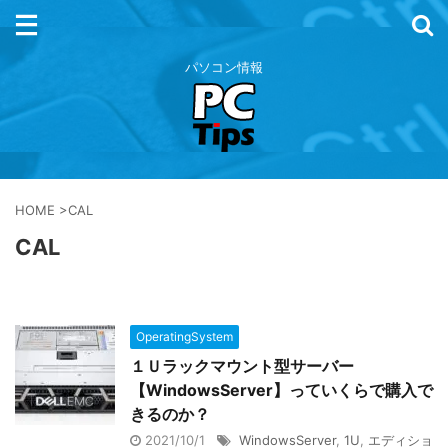
パソコン情報
HOME
>
CAL
CAL
OperatingSystem
１Ｕラックマウント型サーバー
【WindowsServer】っていくらで購入で
きるのか？
2021/10/1
WindowsServer
,
1U
,
エディショ