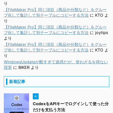
り
【FileMaker Pro】同じ項目（商品や分類など）をグルー
プ化して集計して別テーブルにコピーする方法
に
KTO
よ
り
【FileMaker Pro】同じ項目（商品や分類など）をグルー
プ化して集計して別テーブルにコピーする方法
に
joytips
より
【FileMaker Pro】同じ項目（商品や分類など）をグルー
プ化して集計して別テーブルにコピーする方法
に
KTO
よ
り
WindowsUpdateが酷すぎて迷惑だが、使わざるを得ない
現実
に
BIKER
より
新着記事
AI
CodexをAPIキーでログインして使った分
だけを支払う方法