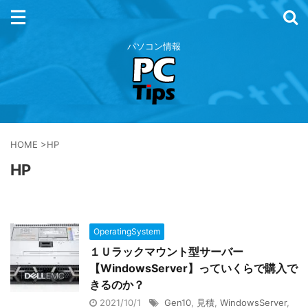
パソコン情報
HOME
>
HP
HP
OperatingSystem
１Ｕラックマウント型サーバー
【WindowsServer】っていくらで購入で
きるのか？
2021/10/1
Gen10
,
見積
,
WindowsServer
,