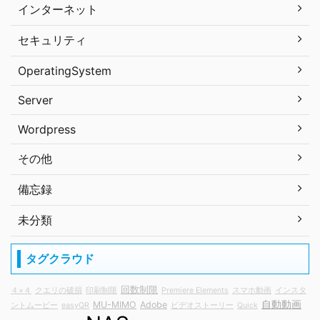
インターネット
セキュリティ
OperatingSystem
Server
Wordpress
その他
備忘録
未分類
タグクラウド
回数制限
４×４
クエリの破損
印刷制限
Premiere Elements
スマホ動画
インスタ
自動動画
MU-MIMO
Adobe
ントムービー
easyQR
ビデオストーリー
Quick