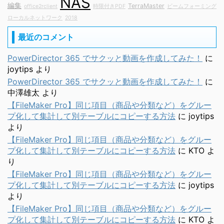
NAS
編集
TerraMaster
office2rclient
時限付きPDF
ビームフォーミング
ローカルネットワーク
2018
最近のコメント
PowerDirector 365 でサクッと動画を作成してみた！
に
joytips
より
PowerDirector 365 でサクッと動画を作成してみた！
に
中澤雄太
より
【FileMaker Pro】同じ項目（商品や分類など）をグルー
プ化して集計して別テーブルにコピーする方法
に
joytips
より
【FileMaker Pro】同じ項目（商品や分類など）をグルー
プ化して集計して別テーブルにコピーする方法
に
KTO
よ
り
【FileMaker Pro】同じ項目（商品や分類など）をグルー
プ化して集計して別テーブルにコピーする方法
に
joytips
より
【FileMaker Pro】同じ項目（商品や分類など）をグルー
プ化して集計して別テーブルにコピーする方法
に
KTO
よ