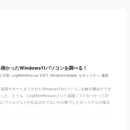
掛かったWindows11パソコンを調べる！
ト詐欺
,
LogMeInRescue
,
ESET
,
WindowsUpdate
,
セキュリティ
,
遠隔
遠隔サポートまでされたWindows11のパソコンを触る機会ができ
た。どうも、LogMeInRescueという遠隔ソフトをつかって詐
他にウイルスなどが仕込まれてないか心配でしたがシステムの復元