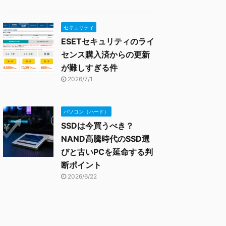
セキュリティ
ESETセキュリティのライ
センス購入済からの更新
が難しすぎる件
2026/7/1
パソコン（ハード）
SSDは今買うべき？
NAND高騰時代のSSD選
びと古いPCを延命する判
断ポイント
2026/6/22