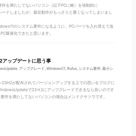
テム要件を満たしてないパソコン（以下PCに略）を強制的に
ップグレードしましたが、最近動作がもっさりと重くなってしまいまし
dows11のシステム要件になるように、PCパーツを入れ替えて改
PC爆速化できたと思います。
23H2アップデートに思う事
owsUpdate
,
アップグレード
,
Windows11
,
Rufus
,
システム要件
,
最小シ
ジョン23H2が配布されてバージョンアップする上での思いをブログに
ndowsUpdateで23Ｈ2にアップグレードできるなら良いのです
ム要件を満たしてないパソコンの場合はメンドクサソウです。