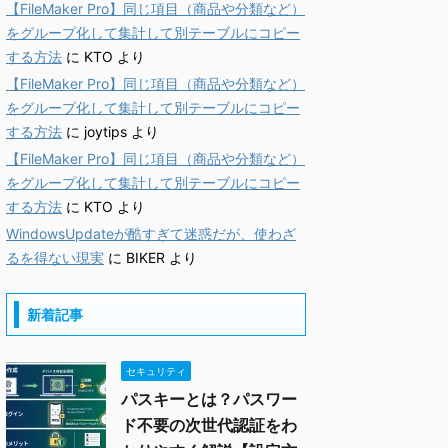
【FileMaker Pro】同じ項目（商品や分類など）
をグループ化して集計して別テーブルにコピー
する方法
に
KTO
より
【FileMaker Pro】同じ項目（商品や分類など）
をグループ化して集計して別テーブルにコピー
する方法
に
joytips
より
【FileMaker Pro】同じ項目（商品や分類など）
をグループ化して集計して別テーブルにコピー
する方法
に
KTO
より
WindowsUpdateが酷すぎて迷惑だが、使わざ
るを得ない現実
に
BIKER
より
新着記事
セキュリティ
パスキーとは？パスワー
ド不要の次世代認証をわ