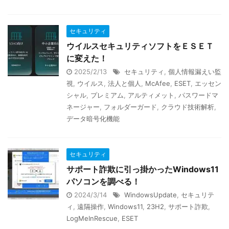
セキュリティ
ウイルスセキュリティソフトをＥＳＥＴ
に変えた！
2025/2/13
セキュリティ
,
個人情報漏えい監
視
,
ウイルス
,
法人と個人
,
McAfee
,
ESET
,
エッセン
シャル
,
プレミアム
,
アルティメット
,
パスワードマ
ネージャー
,
フォルダーガード
,
クラウド技術解析
,
データ暗号化機能
セキュリティ
サポート詐欺に引っ掛かったWindows11
パソコンを調べる！
2024/3/14
WindowsUpdate
,
セキュリテ
ィ
,
遠隔操作
,
Windows11
,
23H2
,
サポート詐欺
,
LogMeInRescue
,
ESET