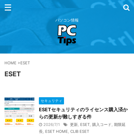
パソコン情報
HOME
>
ESET
ESET
セキュリティ
ESETセキュリティのライセンス購入済か
らの更新が難しすぎる件
2026/7/1
更新
,
ESET
,
購入コード
,
期限延
長
,
ESET HOME
,
CLIB ESET