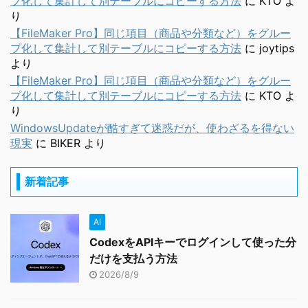
プ化して集計して別テーブルにコピーする方法
に
KTO
よ
り
【FileMaker Pro】同じ項目（商品や分類など）をグルー
プ化して集計して別テーブルにコピーする方法
に
joytips
より
【FileMaker Pro】同じ項目（商品や分類など）をグルー
プ化して集計して別テーブルにコピーする方法
に
KTO
よ
り
WindowsUpdateが酷すぎて迷惑だが、使わざるを得ない
現実
に
BIKER
より
新着記事
AI
CodexをAPIキーでログインして使った分
だけを支払う方法
2026/8/9