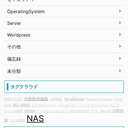
OperatingSystem
Server
Wordpress
その他
備忘録
未分類
タグクラウド
自動動画編集
TerraMaster
時限付きPDF
印刷制限
Premiere Elements
Quick
MU-MIMO
2018
ビデオストーリー
ローカルネットワーク
ビームフォーミング
Adobe
回数制
クエリの破損
インスタントムービー
office2rclient
４×４
easyQR
NAS
限
スマホ動画