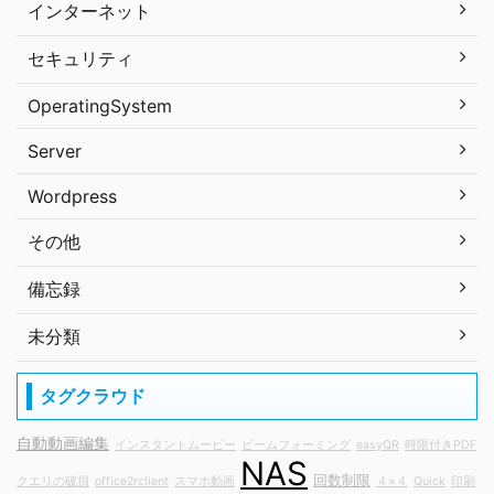
インターネット
セキュリティ
OperatingSystem
Server
Wordpress
その他
備忘録
未分類
タグクラウド
自動動画編集
インスタントムービー
ビームフォーミング
easyQR
時限付きPDF
NAS
回数制限
クエリの破損
office2rclient
スマホ動画
４×４
Quick
印刷