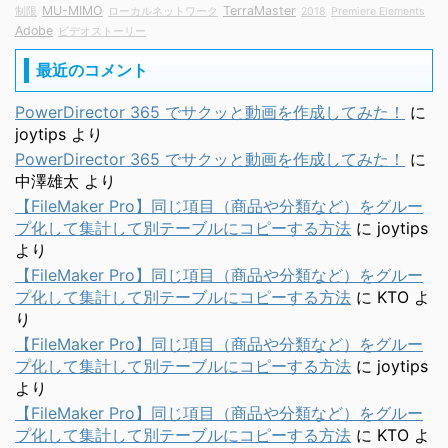
MU-MIMO
TerraMaster
制限
ローカルネットワーク
2018
Premiere Elements
Adobe
ビデオストーリー
最近のコメント
PowerDirector 365 でサクッと動画を作成してみた！
に
joytips
より
PowerDirector 365 でサクッと動画を作成してみた！
に
中澤雄太
より
【FileMaker Pro】同じ項目（商品や分類など）をグルー
プ化して集計して別テーブルにコピーする方法
に
joytips
より
【FileMaker Pro】同じ項目（商品や分類など）をグルー
プ化して集計して別テーブルにコピーする方法
に
KTO
よ
り
【FileMaker Pro】同じ項目（商品や分類など）をグルー
プ化して集計して別テーブルにコピーする方法
に
joytips
より
【FileMaker Pro】同じ項目（商品や分類など）をグルー
プ化して集計して別テーブルにコピーする方法
に
KTO
よ