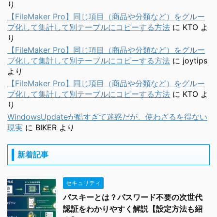
り
【FileMaker Pro】同じ項目（商品や分類など）をグルー
プ化して集計して別テーブルにコピーする方法
に
KTO
よ
り
【FileMaker Pro】同じ項目（商品や分類など）をグルー
プ化して集計して別テーブルにコピーする方法
に
joytips
より
【FileMaker Pro】同じ項目（商品や分類など）をグルー
プ化して集計して別テーブルにコピーする方法
に
KTO
よ
り
WindowsUpdateが酷すぎて迷惑だが、使わざるを得ない
現実
に
BIKER
より
新着記事
セキュリティ
パスキーとは？パスワード不要の次世代
認証をわかりやすく解説【設定方法も紹