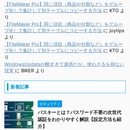
【FileMaker Pro】同じ項目（商品や分類など）をグルー
プ化して集計して別テーブルにコピーする方法
に
KTO
よ
り
【FileMaker Pro】同じ項目（商品や分類など）をグルー
プ化して集計して別テーブルにコピーする方法
に
joytips
より
【FileMaker Pro】同じ項目（商品や分類など）をグルー
プ化して集計して別テーブルにコピーする方法
に
KTO
よ
り
WindowsUpdateが酷すぎて迷惑だが、使わざるを得ない
現実
に
BIKER
より
新着記事
セキュリティ
パスキーとは？パスワード不要の次世代
認証をわかりやすく解説【設定方法も紹
介】