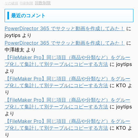
回数制限
リの破損
印刷制限
最近のコメント
PowerDirector 365 でサクッと動画を作成してみた！
に
joytips
より
PowerDirector 365 でサクッと動画を作成してみた！
に
中澤雄太
より
【FileMaker Pro】同じ項目（商品や分類など）をグルー
プ化して集計して別テーブルにコピーする方法
に
joytips
より
【FileMaker Pro】同じ項目（商品や分類など）をグルー
プ化して集計して別テーブルにコピーする方法
に
KTO
よ
り
【FileMaker Pro】同じ項目（商品や分類など）をグルー
プ化して集計して別テーブルにコピーする方法
に
joytips
より
【FileMaker Pro】同じ項目（商品や分類など）をグルー
プ化して集計して別テーブルにコピーする方法
に
KTO
よ
り