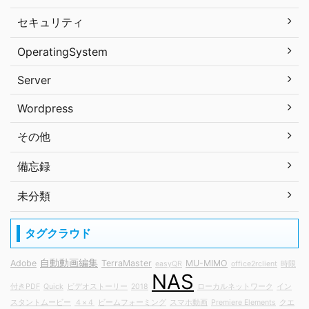
セキュリティ
OperatingSystem
Server
Wordpress
その他
備忘録
未分類
タグクラウド
自動動画編集
Adobe
TerraMaster
MU-MIMO
easyQR
office2rclient
時限
NAS
付きPDF
Quick
ビデオストーリー
2018
ローカルネットワーク
イン
スタントムービー
４×４
ビームフォーミング
スマホ動画
Premiere Elements
クエ