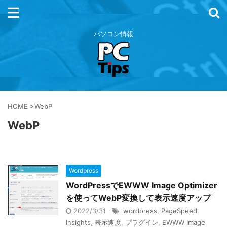
パソコン情報
HOME
>
WebP
WebP
Wordpress
WordPressでEWWW Image Optimizer
を使ってWebP変換して表示速度アップ
2022/3/31
wordpress
,
PageSpeed
Insights
,
表示速度
,
プラグイン
,
EWWW Image