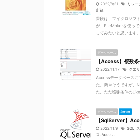
2022/8/31
リレー
所録
普段は、マイクロソフト
が、FileMakerを
してみたいと思います
データベース
【Access】複
2022/11/17
クエリ
Accessデータベー
た。簡単そうですが、NOT
た。ただ曖昧条件のLi
データベース
Server
【SqlServer
2022/11/9
SQL
,
ス
ス
,
Access