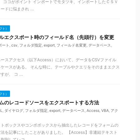
、 ココがポイント インポートでモタツキ、インポートしたＣＳＶ
ドに悩まされ ...
フト）
ーブルエクスポート時のフィールド名（先頭行）を変更
ポート
,
csv
,
フォルダ指定
,
export
,
フィールド名変更
,
データベース
,
ースアクセス（以下Access）において、データをCSVファイル
ケースがある。 そんな時に、テーブルやクエリをそのままエクス
、 コ ...
フト）
ォームのレコードソースをエクスポートする方法
L
,
ダイヤログ
,
フォルダ指定
,
export
,
データベース
,
Access
,
VBA
,
アク
ストボックスやコンボボックスから抽出したレコードをフォームの
法を記事にしたことがありました。 【Access】非連結テキスト
別してレコ ...