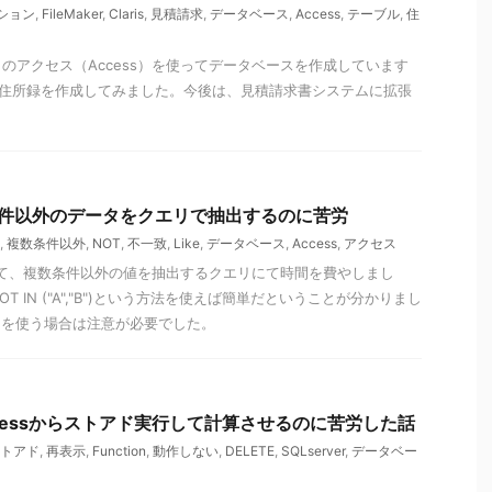
ション
,
FileMaker
,
Claris
,
見積請求
,
データベース
,
Access
,
テーブル
,
住
のアクセス（Access）を使ってデータベースを作成しています
使って住所録を作成してみました。今後は、見積請求書システムに拡張
。
数条件以外のデータをクエリで抽出するのに苦労
,
複数条件以外
,
NOT
,
不一致
,
Like
,
データベース
,
Access
,
アクセス
スにて、複数条件以外の値を抽出するクエリにて時間を費やしまし
 IN ("A","B")という方法を使えば簡単だということが分かりまし
keを使う場合は注意が必要でした。
】Accessからストアド実行して計算させるのに苦労した話
トアド
,
再表示
,
Function
,
動作しない
,
DELETE
,
SQLserver
,
データベー