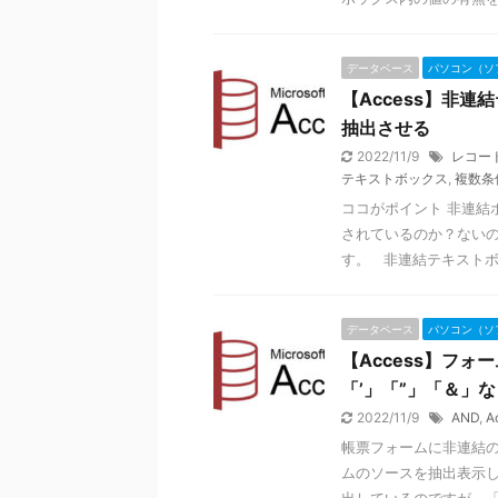
データベース
パソコン（ソ
【Access】非
抽出させる
2022/11/9
レコー
テキストボックス
,
複数条
ココがポイント 非連結
されているのか？ないの
す。 非連結テキストボッ 
データベース
パソコン（ソ
【Access】フ
「’」「”」「＆」
2022/11/9
AND
,
A
帳票フォームに非連結
ムのソースを抽出表示し