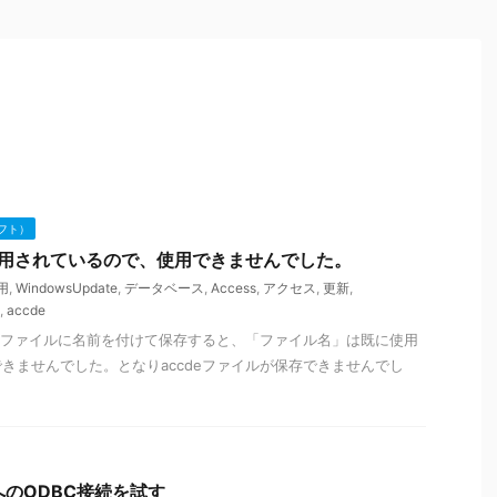
フト）
に使用されているので、使用できませんでした。
用
,
WindowsUpdate
,
データベース
,
Access
,
アクセス
,
更新
,
,
accde
deファイルに名前を付けて保存すると、「ファイル名」は既に使用
きませんでした。となりaccdeファイルが保存できませんでし
verへのODBC接続を試す