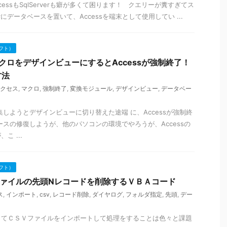
cessもSqlServerも癖が多くて困ります！ クエリーが糞すぎてス
verにデータベースを置いて、Accessを端末として使用してい ...
フト）
マクロをデザインビューにするとAccessが強制終了！
方法
クセス
,
マクロ
,
強制終了
,
変換モジュール
,
デザインビュー
,
データベー
集しようとデザインビューに切り替えた途端 に、Accessが強制終
ースの修復しようが、他のパソコンの環境でやろうが、Accessの
こ ...
フト）
SVファイルの先頭Nレコードを削除するＶＢＡコード
ス
,
インポート
,
csv
,
レコード削除
,
ダイヤログ
,
フォルダ指定
,
先頭
,
デー
ってＣＳＶファイルをインポートして処理をすることは色々と課題