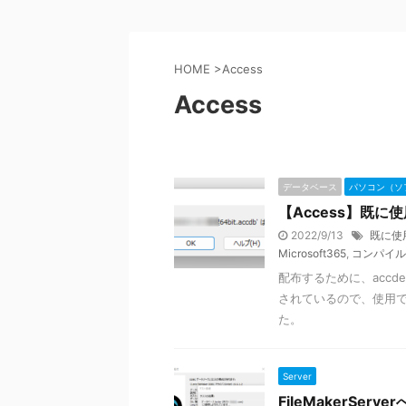
HOME
>
Access
Access
データベース
パソコン（ソ
【Access】既
2022/9/13
既に使
Microsoft365
,
コンパイル
配布するために、acc
されているので、使用で
た。
Server
FileMakerSer