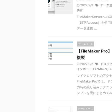
2022/9/9
データ
共有
FileMakerServ
（以下Access）を使
データ連携 ...
データベース
【FileMaker
複製
2022/9/2
ドロッ
インポート
,
FileMaker
,
Cl
マイクロソフトのアクセ
FileMakerProで
力時の絞り込みテクニ
ンプルを元にまとめて
データベース