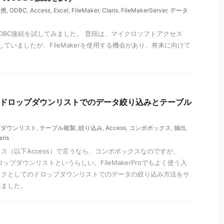
連携
,
ODBC
,
Access
,
Excel
,
FileMaker
,
Claris
,
FileMakerServer
,
データ
erへのODBC接続を試してみました。 普段は、マイクロソフトアクセス
用していましたが、FileMakerを使用する機会があり、将来に向けて
 Pro】ドロップダウンリストでのデータ絞り込みとテーブル
プダウンリスト
,
テーブル複製
,
絞り込み
,
Access
,
コンボボックス
,
抽出
,
aris
ス（以下Access）で言うなら、コンボボックスなのですが、
は、ドロップダウンリストというらしい。FileMakerProでもよく使う入
ックとしてのドロップダウンリストでのデータの絞り込み方法をサ
みました。