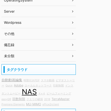
OperatingSystem
Server
Wordpress
その他
備忘録
未分類
タグクラウド
自動動画編集
時限付きPDF
スマホ動画
ビデオストーリ
Adobe
ー
Quick
ローカルネットワーク
印刷制限
インス
NAS
タントムービー
４×４
ビームフォーミング
回数制限
TerraMaster
easyQR
クエリの破損
2018
MU-MIMO
Premiere Elements
office2rclient