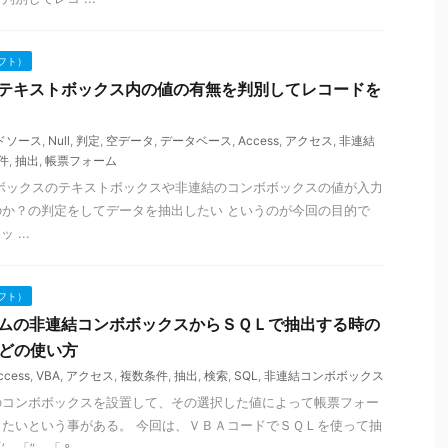
フト）
連結テキストボックス内の値の有無を判別してレコードを
ドソース
,
Null
,
判定
,
空データ
,
データベース
,
Access
,
アクセス
,
非連結
件
,
抽出
,
帳票フォーム
ボックスのテキストボックスや非連結のコンボボックスの値が入力
か？の判定をしてデータを抽出したい というのが今回の目的で
...
フト）
ォームの非連結コンボボックスからＳＱＬで抽出する時の
などの使い方
ccess
,
VBA
,
アクセス
,
複数条件
,
抽出
,
検索
,
SQL
,
非連結コンボボックス
のコンボボックスを設置して、その選択した値によって帳票フォー
たいという事がある。 今回は、ＶＢＡコードでＳＱＬを使って抽