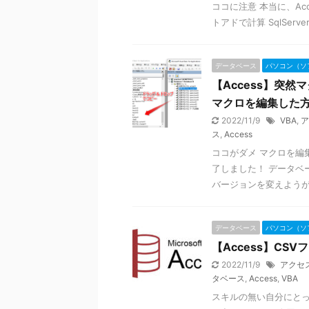
ココに注意 本当に、Ac
トアドで計算 SqlSer
データベース
パソコン（ソ
【Access】突然
マクロを編集した
2022/11/9
VBA
,
ア
ス
,
Access
ココがダメ マクロを編
了しました！ データベ
バージョンを変えようが、
データベース
パソコン（ソ
【Access】C
2022/11/9
アクセ
タベース
,
Access
,
VBA
スキルの無い自分にと