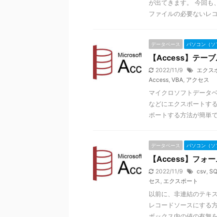
が出てきます。 今回も
ファイルの必要ないレコー
データベース
パソコン（ソ
【Access】テ
2022/11/9
エクス
Access
,
VBA
,
アクセス
マイクロソフトデータベ
などにエクスポートする
ポートする方法が簡単ですが
データベース
パソコン（ソ
【Access】フ
2022/11/9
csv
,
SQ
セス
,
エクスポート
以前に、非連結のテキ
レコードソースにする方
ボックス内の値の有無を判