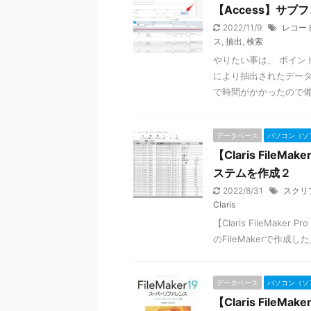
【Access】サ
2022/11/9
レコー
ス
,
抽出
,
検索
やりたい事は、 ポイン
により抽出されたデータ
で時間がかかったので備忘
データベース
パソコン（ソ
【Claris FileM
ステムを作成２
2022/8/31
スクリ
Claris
【Claris FileMake
のFileMakerで作
データベース
パソコン（ソ
【Claris FileM