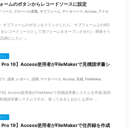
ブフォームのボタンからレコードソースに設定
ドソース
,
グローバル変数
,
サブフォーム
,
データベース
,
Access
,
アクセ
ト サブフォームのボタンをクリックしたら、サブフォーム上のNO
をレコードソースとして別フォームをオープンさせたい 簡単そう
録にしたい ...
フト）
aker Pro 19】Access使用者がFileMakerで見積請求書シ
プト
,
請求
,
レポート
,
試用
,
データベース
,
Access
,
見積
,
FileMaker
,
r Pro 19】Access使用者がFileMakerで見積請求書システムを作成 前回
成した見積請求書システムですが、使ってみるとおかしな所や ...
フト）
aker Pro 19】Access使用者がFileMakerで住所録を作成