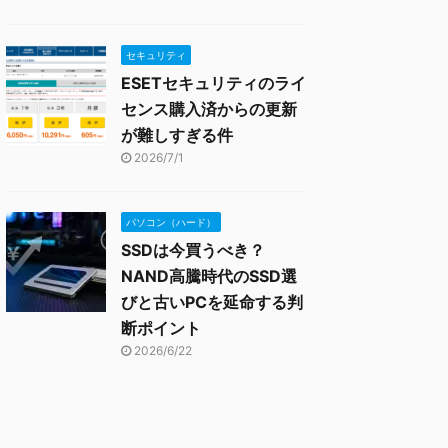
セキュリティ
ESETセキュリティのライ
センス購入済からの更新
が難しすぎる件
2026/7/1
パソコン（ハード）
SSDは今買うべき？
NAND高騰時代のSSD選
びと古いPCを延命する判
断ポイント
2026/6/22