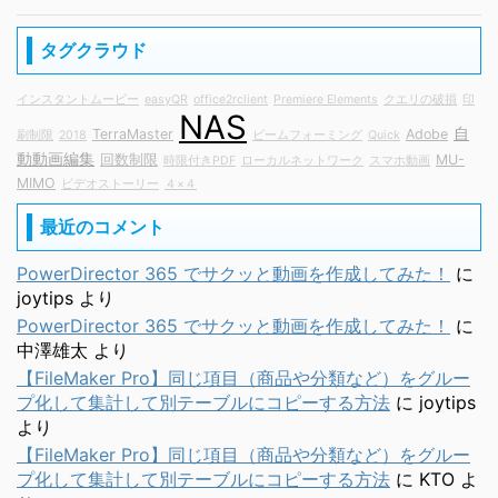
タグクラウド
インスタントムービー
easyQR
office2rclient
Premiere Elements
クエリの破損
印
NAS
自
TerraMaster
Adobe
刷制限
2018
ビームフォーミング
Quick
動動画編集
回数制限
MU-
時限付きPDF
ローカルネットワーク
スマホ動画
MIMO
ビデオストーリー
４×４
最近のコメント
PowerDirector 365 でサクッと動画を作成してみた！
に
joytips
より
PowerDirector 365 でサクッと動画を作成してみた！
に
中澤雄太
より
【FileMaker Pro】同じ項目（商品や分類など）をグルー
プ化して集計して別テーブルにコピーする方法
に
joytips
より
【FileMaker Pro】同じ項目（商品や分類など）をグルー
プ化して集計して別テーブルにコピーする方法
に
KTO
よ