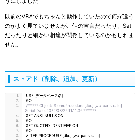
うにしました。
以前のVBAでもちゃんと動作していたので何が違う
のかよく見ていませんが、値の宣言だったり、Set
だったりと細かい相違が関係しているのかもしれま
せん。
ストアド（削除、追加、更新）
USE 
[
データベース名
]
GO
/****** Object:  StoredProcedure [dbo].[wc_parts_calc]    
Script Date: 2022/03/25 11:11:36 ******/
SET ANSI_NULLS ON
GO
SET QUOTED_IDENTIFIER ON
GO
ALTER PROCEDURE 
[
dbo
]
.
[
wc_parts_calc
]