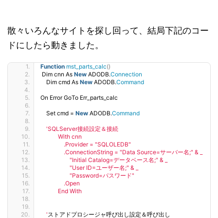
散々いろんなサイトを探し回って、結局下記のコー
ドにしたら動きました。
Function
mst_parts_calc
()
 Dim cnn As 
New
 ADODB.
Connection
    Dim cmd As 
New
 ADODB.
Command
On Error GoTo Err_parts_calc
    Set cmd = 
New
 ADODB.
Command
'SQLServer接続設定＆接続
            With cnn
                .Provider = "SQLOLEDB"
                .ConnectionString = "Data Source=サーバー名;" & _
                    "Initial Catalog=データベース名;" & _
                    "User ID=ユーザー名;" & _
                    "Password=パスワード"
                .Open
            End With
    '
ストアドプロシージャ呼び出し設定＆呼び出し