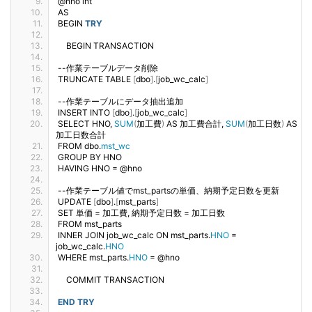
@hno int
AS
BEGIN 
TRY
    BEGIN TRANSACTION
--作業テーブルデータ削除
TRUNCATE TABLE 
[
dbo
]
.
[
job_wc_calc
]
--作業テーブルにデータ抽出追加 
INSERT INTO 
[
dbo
]
.
[
job_wc_calc
]
SELECT HNO, 
SUM
(
加工費
)
 AS 加工費合計, 
SUM
(
加工日数
)
 AS 
加工日数合計
FROM dbo.
mst_wc
GROUP BY HNO
HAVING HNO = @hno
--作業テーブル値でmst_partsの単価、納期予定日数を更新
UPDATE 
[
dbo
]
.
[
mst_parts
]
SET 単価 = 加工費, 納期予定日数 = 加工日数
FROM mst_parts
INNER JOIN job_wc_calc ON mst_parts.
HNO
 = 
job_wc_calc.
HNO
WHERE mst_parts.
HNO
 = @hno
    COMMIT TRANSACTION
END
TRY