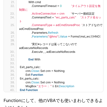
            With cmd
                .CommandTimeout = 
0
'タイムアウト設定を無
制限に
                .ActiveConnection = cnn         '
サーバー接続設定
                .CommandText = 
"wc_parts_calc"
'ストアド名セッ
ト
                .CommandType = adCmdStoredProc  '
ストアドなので
adCmdStoredProc
                .Parameters.
Refresh
                .
Parameters
(
"@hno"
)
.
Value
 = Forms!
[
mst_wc
]
!
[
HNO
]
                '実行※レコードは返ってこないので
adExecuteNoRecords
                .Execute , , adExecuteNoRecords
End
 With
Exit_parts_calc:
        cnn.
Close
: Set cnn = Nothing
        Exit 
Function
Err_parts_calc:
        cnn.
Close
: Set cnn = Nothing
        MsgBox 
"エラー： "
&
 Err.
Description
End
Function
Functionにして、他のVBAでも使いまわしできるよ