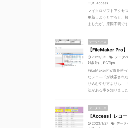
ース
,
Access
マイクロソフトアクセス（
更新しようとすると、接
ましたが、原因不明で
データベース
【FileMaker
2023/3/1
データ
対象外に
,
PCTips
FikeMakerPro
なレコ―ドが検索され
り込むやり方よりも、
法がある事を知りまし
データベース
【Access】レ
2023/1/27
データ