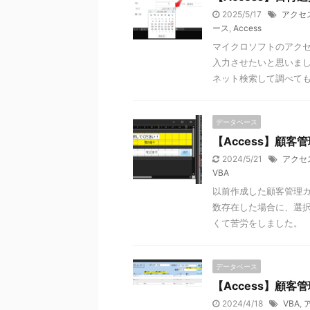
2025/5/17
アクセ
ース
,
Access
マイクロソフトのアクセ
入力させたいと思いま
ネット検索して調べて
データベース
【Access】顧
2024/5/21
アクセ
VBA
以前作成した顧客管理
数存在した場合に、選
くて苦労をしました。
データベース
【Access】顧
2024/4/18
VBA
,