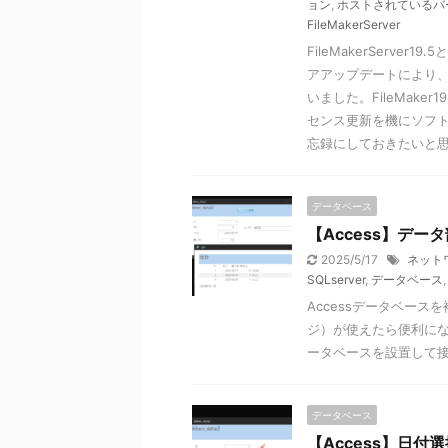
ョン
,
ホストされているバ
FileMakerServer
FileMakerServer
アアップデートにより、現在では
いました。FileMak
センス更新を機にソフ
忘録にしておきたいと
データベース
【Access】デ
2025/5/17
ネット
SQLserver
,
データベース
Accessデータベー
ジ）が使えたら便利にな
ータベースを設置して
データベース
【Access】日