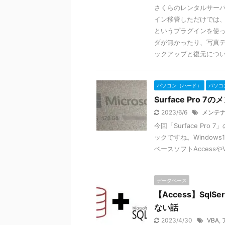
さくらのレンタルサーバか
イン移管しただけでは、
というプラグインを使って
ダが無かったり、写真デ
ックアップと復元につ
パソコン（ハード）
パソコ
Surface Pro 
2023/6/6
メンテ
今回「Surface P
ックですね。Window
ベースソフトAccess
データベース
【Access】Sq
ない話
2023/4/30
VBA
,