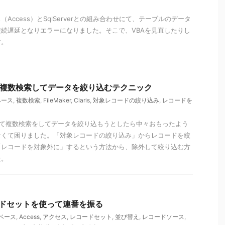
Access）とSqlServerとの組み合わせにて、テーブルのデータ
続遅延となりエラーになりました。そこで、VBAを見直したりし
す。
 Pro】複数検索してデータを絞り込むテクニック
ベース
,
複数検索
,
FileMaker
,
Claris
,
対象レコードの絞り込み
,
レコードを
19を使って複数検索をしてデータを絞り込もうとしたら中々おもったよう
なくて困りました。「対象レコードの絞り込み」からレコードを絞
「レコードを対象外に」するという方法から、除外して絞り込む方
た。
コードセットを使って連番を振る
ベース
,
Access
,
アクセス
,
レコードセット
,
並び替え
,
レコードソース
,