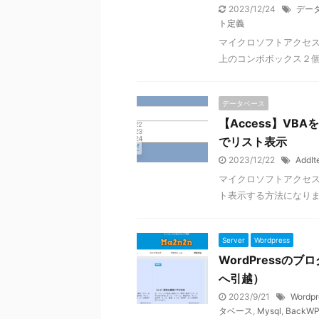
2023/12/24
デー
ト定義
マイクロソフトアクセス
上のコンボボックス２個
データベース
【Access】V
でリスト表示
2023/12/22
AddIt
マイクロソフトアクセス
ト表示する方法になり
Server
Wordpress
WordPressの
へ引越）
2023/9/21
Wordp
タベース
,
Mysql
,
BackWP