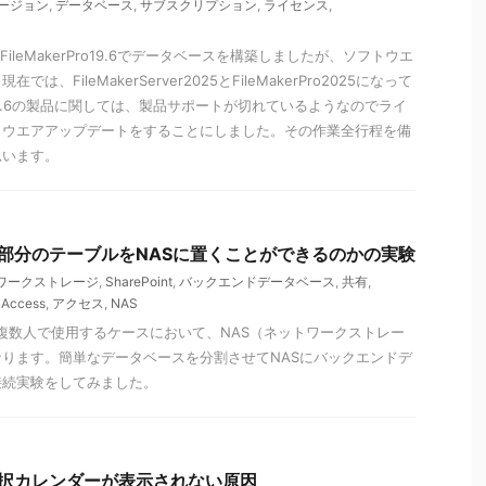
ージョン
,
データベース
,
サブスクリプション
,
ライセンス
,
19.5とFileMakerPro19.6でデータベースを構築しましたが、ソフトウエ
、FileMakerServer2025とFileMakerPro2025になって
er19.6の製品に関しては、製品サポートが切れているようなのでライ
トウエアアップデートをすることにしました。その作業全行程を備
思います。
ータ部分のテーブルをNASに置くことができるのかの実験
ワークストレージ
,
SharePoint
,
バックエンドデータベース
,
共有
,
,
Access
,
アクセス
,
NAS
スを複数人で使用するケースにおいて、NAS（ネットワークストレー
ります。簡単なデータベースを分割させてNASにバックエンドデ
接続実験をしてみました。
付選択カレンダーが表示されない原因