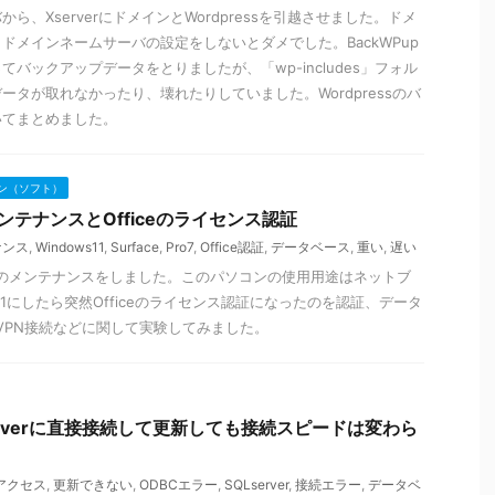
ら、XserverにドメインとWordpressを引越させました。ドメ
ドメインネームサーバの設定をしないとダメでした。BackWPup
バックアップデータをとりましたが、「wp-includes」フォル
ータが取れなかったり、壊れたりしていました。Wordpressのバ
いてまとめました。
ン（ソフト）
7のメンテナンスとOfficeのライセンス認証
ナンス
,
Windows11
,
Surface
,
Pro7
,
Office認証
,
データベース
,
重い
,
遅い
ro 7」のメンテナンスをしました。このパソコンの使用用途はネットブ
s11にしたら突然Officeのライセンス認証になったのを認証、データ
やVPN接続などに関して実験してみました。
lServerに直接接続して更新しても接続スピードは変わら
アクセス
,
更新できない
,
ODBCエラー
,
SQLserver
,
接続エラー
,
データベ