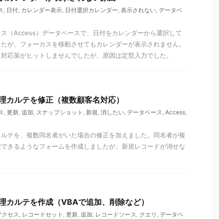
ス
,
日付
,
カレンダー表示
,
日付選択カレンダー
,
表示されない
,
データベ
ス（Access）データベースで、日付をカレンダーから選択して
したが、フォーカスを移動させてもカレンダーが表示されません。
も対応策がヒットしませんでしたが、原因は定型入力でした。
客管理カルテを修正（複数顧客名対応）
ス
,
更新
,
追加
,
スナップショット
,
新規
,
消したい
,
データベース
,
Access
,
カルテを、複数同名者がいた場合の修正を加えました。同名者が複
択できるようなフォームを作成しましたが、新規レコードが消せな
客管理カルテを作成（VBAで追加、削除など）
アクセス
,
レコードセット
,
更新
,
追加
,
レコードソース
,
クエリ
,
データベ