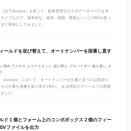
（以下Access）を使って、顧客管理カルテのデータベースを作
タイプなので、基本的な、追加、削除、更新といったVBAを使っ
せずに簡単にしてみました。
定フィールドを並び替えて、オートナンバーを採番し直す
s
,
VBA
,
アクセス
,
レコードセット
,
並び替え
,
プロバイダー
,
振り直し
,
オ
ス
（Access）において、オートナンバーの欠番と言うのは気持ち
その欠番を連番を振り直すVBAと、ある特定のフィールドの昇順
せました。
ィールド１個とフォーム上のコンボボックス２個のフィー
SVファイルを出力