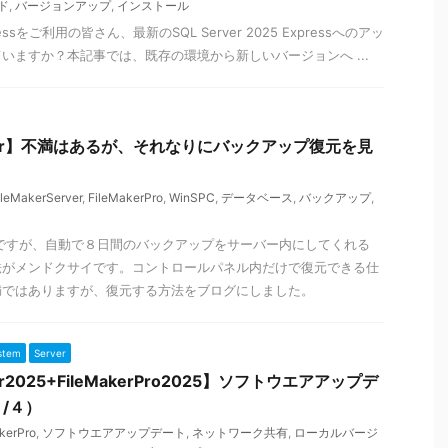
ド
,
バージョンアップ
,
インストール
Expressをご利用の皆さん、最新のSQL Server 2025 Expressへのアッ
いますか？本記事では、既存の環境から新しいバージョンへ ...
Server】不満はあるが、それなりにバックアップ復元を見
ileMakerServer
,
FileMakerPro
,
WinSPC
,
データベース
,
バックアップ
,
er2025ですが、自動で８日間のバックアップをサーバー内にしてくれる
法がメンドクサイです。コントロールパネル内だけで復元できる仕
満ではありますが、復元する方法をブログにしました。
stem
Server
ver2025+FileMakerPro2025】ソフトウエアアップデ
/４）
kerPro
,
ソフトウエアアップデート
,
ネットワーク共有
,
ローカルバージ