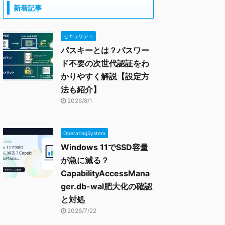
新着記事
セキュリティ
パスキーとは？パスワー
ド不要の次世代認証をわ
かりやすく解説【設定方
法も紹介】
2026/8/1
OperatingSystem
Windows 11でSSD容量
が急に減る？
CapabilityAccessMana
ger.db-wal肥大化の確認
と対処
2026/7/22