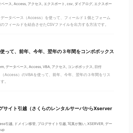
タベース
,
Access
,
アクセス
,
エクスポート
,
csv
,
ダイアログ
,
エクスポー
データベース（Access）を使って、フィールド１個とフォーム
のフィールドを結合させたCSVファイルを出力する方法です。
BAを使って、前年、今年、翌年の３年間をコンボボックス
em
,
データベース
,
Access
,
VBA
,
アクセス
,
コンボボックス
,
日付
（Access）のVBAを使って、前年、今年、翌年の３年間をリス
ます。
ブログサイト引越（さくらのレンタルサーバからXserver
ress引越
,
ドメイン移管
,
プログサイト引越
,
写真が無い
,
XSERVER
,
デー
up