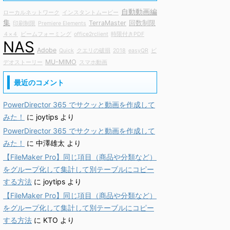
自動動画編
ローカルネットワーク
インスタントムービー
集
TerraMaster
回数制限
印刷制限
Premiere Elements
４×４
ビームフォーミング
office2rclient
時限付きPDF
NAS
Adobe
Quick
クエリの破損
2018
easyQR
ビ
MU-MIMO
デオストーリー
スマホ動画
最近のコメント
PowerDirector 365 でサクッと動画を作成して
みた！
に
joytips
より
PowerDirector 365 でサクッと動画を作成して
みた！
に
中澤雄太
より
【FileMaker Pro】同じ項目（商品や分類など）
をグループ化して集計して別テーブルにコピー
する方法
に
joytips
より
【FileMaker Pro】同じ項目（商品や分類など）
をグループ化して集計して別テーブルにコピー
する方法
に
KTO
より