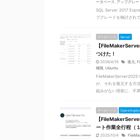
ータベース
,
アップグレー
SQL Server 2017 
プグレードを検討されて
データベース
Server
【FileMaker
つけた！
2026/4/16
復元
,
F
権限
,
Ubuntu
FileMakerServ
が、それを復元する方
組みがない現状に、不
データベース
OperatingSy
【FileMakerSer
ート作業全行程（１
2025/10/4
FileMa