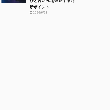
びと古いPCを延命する判
断ポイント
2026/6/22