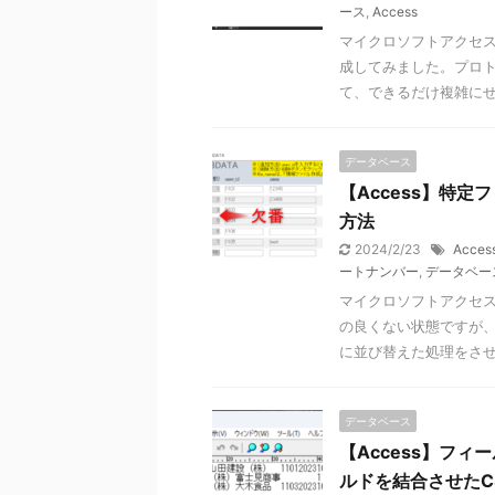
ース
,
Access
マイクロソフトアクセス
成してみました。プロト
て、できるだけ複雑に
データベース
【Access】特
方法
2024/2/23
Acces
ートナンバー
,
データベー
マイクロソフトアクセス
の良くない状態ですが、
に並び替えた処理をさ
データベース
【Access】フ
ルドを結合させたC