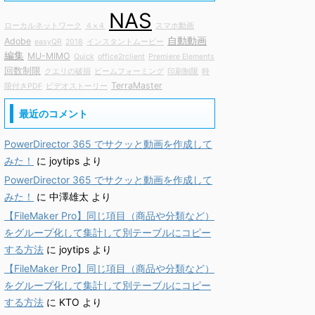
NAS
ローカルネットワーク
４×４
スマホ動画
自動動画
Adobe
easyQR
2018
インスタントムービー
編集
MU-MIMO
Quick
office2rclient
Premiere Elements
回数制限
クエリの破損
ビームフォーミング
印刷制限
時
TerraMaster
限付きPDF
ビデオストーリー
最近のコメント
PowerDirector 365 でサクッと動画を作成して
みた！
に
joytips
より
PowerDirector 365 でサクッと動画を作成して
みた！
に
中澤雄太
より
【FileMaker Pro】同じ項目（商品や分類など）
をグループ化して集計して別テーブルにコピー
する方法
に
joytips
より
【FileMaker Pro】同じ項目（商品や分類など）
をグループ化して集計して別テーブルにコピー
する方法
に
KTO
より