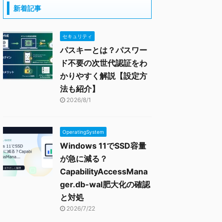
新着記事
セキュリティ
パスキーとは？パスワー
ド不要の次世代認証をわ
かりやすく解説【設定方
法も紹介】
2026/8/1
OperatingSystem
Windows 11でSSD容量
が急に減る？
CapabilityAccessMana
ger.db-wal肥大化の確認
と対処
2026/7/22