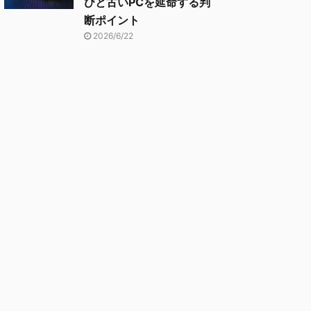
びと古いPCを延命する判
断ポイント
2026/6/22