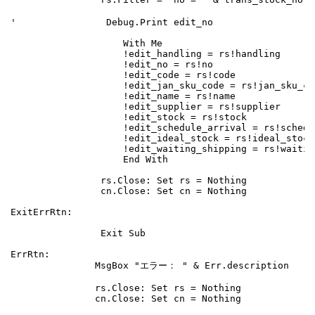
'                Debug.Print edit_no

                    With Me

                    !edit_handling = rs!handling

                    !edit_no = rs!no

                    !edit_code = rs!code

                    !edit_jan_sku_code = rs!jan_sku_cod
                    !edit_name = rs!name

                    !edit_supplier = rs!supplier

                    !edit_stock = rs!stock

                    !edit_schedule_arrival = rs!schedu
                    !edit_ideal_stock = rs!ideal_stock

                    !edit_waiting_shipping = rs!waitin
                    End With

                rs.Close: Set rs = Nothing

                cn.Close: Set cn = Nothing

ExitErrRtn:

                Exit Sub

ErrRtn:

               MsgBox "エラー： " & Err.description

               rs.Close: Set rs = Nothing

               cn.Close: Set cn = Nothing
