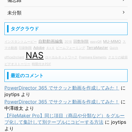
備忘録
未分類
タグクラウド
自動動画編集
回数制限
MU-MIMO
インスタントムービー
2018
easyQR
ス
Adobe
TerraMaster
マホ動画
印刷制限
４×４
ビームフォーミング
Quick
NAS
office2rclient
ローカルネットワーク
Premiere Elements
クエリの破損
ビデオストーリー
時限付きPDF
最近のコメント
PowerDirector 365 でサクッと動画を作成してみた！
に
joytips
より
PowerDirector 365 でサクッと動画を作成してみた！
に
中澤雄太
より
【FileMaker Pro】同じ項目（商品や分類など）をグルー
プ化して集計して別テーブルにコピーする方法
に
joytips
より