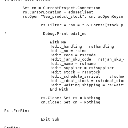
        Set cn = CurrentProject.Connection

        rs.CursorLocation = adUseClient

        rs.Open "Vew_product_stock", cn, adOpenKeyset,
                rs.Filter = "no = " & Forms![stock_pro
'                Debug.Print edit_no

                    With Me

                    !edit_handling = rs!handling

                    !edit_no = rs!no

                    !edit_code = rs!code

                    !edit_jan_sku_code = rs!jan_sku_cod
                    !edit_name = rs!name

                    !edit_supplier = rs!supplier

                    !edit_stock = rs!stock

                    !edit_schedule_arrival = rs!schedu
                    !edit_ideal_stock = rs!ideal_stock

                    !edit_waiting_shipping = rs!waitin
                    End With

                rs.Close: Set rs = Nothing

                cn.Close: Set cn = Nothing

ExitErrRtn:

                Exit Sub

ErrRtn:
