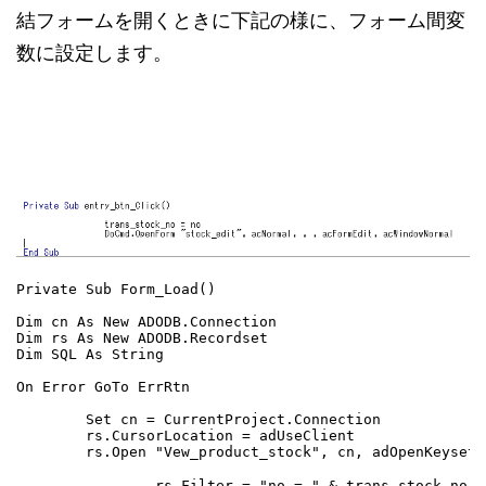
結フォームを開くときに下記の様に、フォーム間変
数に設定します。
Private Sub Form_Load()

Dim cn As New ADODB.Connection

Dim rs As New ADODB.Recordset

Dim SQL As String

On Error GoTo ErrRtn

        Set cn = CurrentProject.Connection

        rs.CursorLocation = adUseClient

        rs.Open "Vew_product_stock", cn, adOpenKeyset,
                rs.Filter = "no = " & trans_stock