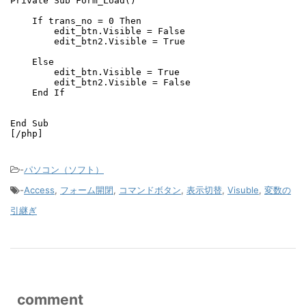
Private Sub Form_Load()

    If trans_no = 0 Then

        edit_btn.Visible = False

        edit_btn2.Visible = True

    Else

        edit_btn.Visible = True

        edit_btn2.Visible = False

    End If

End Sub

[/php]
-
パソコン（ソフト）
-
Access
,
フォーム開閉
,
コマンドボタン
,
表示切替
,
Visuble
,
変数の
引継ぎ
comment