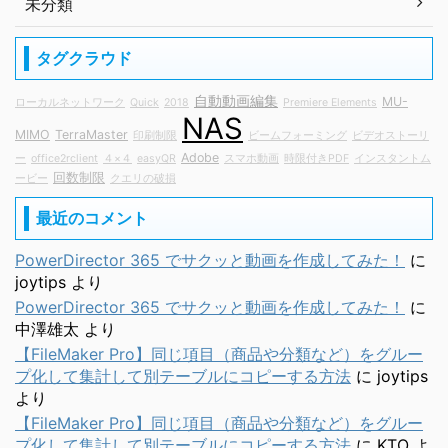
未分類
タグクラウド
自動動画編集
MU-
ローカルネットワーク
Quick
2018
Premiere Elements
NAS
MIMO
TerraMaster
印刷制限
ビームフォーミング
ビデオストーリ
Adobe
ー
office2rclient
４×４
easyQR
スマホ動画
時限付きPDF
インスタントム
回数制限
ービー
クエリの破損
最近のコメント
PowerDirector 365 でサクッと動画を作成してみた！
に
joytips
より
PowerDirector 365 でサクッと動画を作成してみた！
に
中澤雄太
より
【FileMaker Pro】同じ項目（商品や分類など）をグルー
プ化して集計して別テーブルにコピーする方法
に
joytips
より
【FileMaker Pro】同じ項目（商品や分類など）をグルー
プ化して集計して別テーブルにコピーする方法
に
KTO
よ