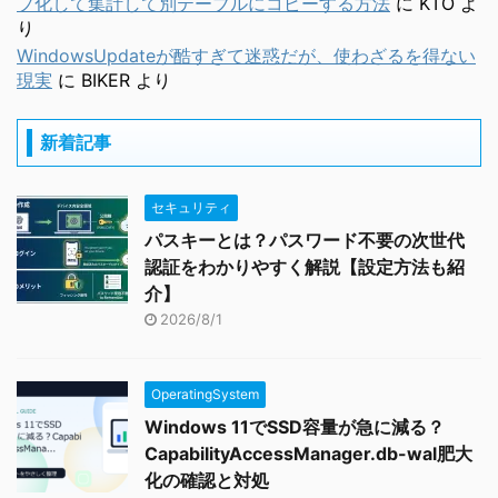
プ化して集計して別テーブルにコピーする方法
に
KTO
よ
り
WindowsUpdateが酷すぎて迷惑だが、使わざるを得ない
現実
に
BIKER
より
新着記事
セキュリティ
パスキーとは？パスワード不要の次世代
認証をわかりやすく解説【設定方法も紹
介】
2026/8/1
OperatingSystem
Windows 11でSSD容量が急に減る？
CapabilityAccessManager.db-wal肥大
化の確認と対処