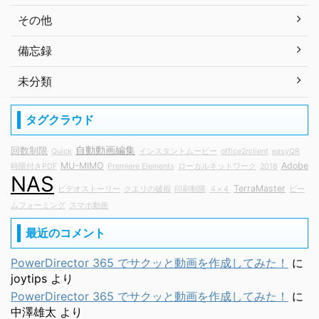
その他
備忘録
未分類
タグクラウド
自動動画編集
回数制限
Quick
インスタントムービー
office2rclient
easyQR
MU-MIMO
Adobe
時限付きPDF
Premiere Elements
ローカルネットワーク
2018
NAS
TerraMaster
ビデオストーリー
クエリの破損
印刷制限
４×４
ビー
ムフォーミング
スマホ動画
最近のコメント
PowerDirector 365 でサクッと動画を作成してみた！
に
joytips
より
PowerDirector 365 でサクッと動画を作成してみた！
に
中澤雄太
より