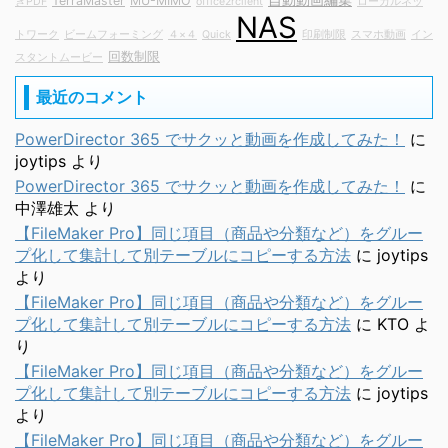
TerraMaster
MU-MIMO
きPDF
office2rclient
ローカルネッ
NAS
トワーク
ビームフォーミング
４×４
Quick
印刷制限
スマホ動画
イン
回数制限
スタントムービー
最近のコメント
PowerDirector 365 でサクッと動画を作成してみた！
に
joytips
より
PowerDirector 365 でサクッと動画を作成してみた！
に
中澤雄太
より
【FileMaker Pro】同じ項目（商品や分類など）をグルー
プ化して集計して別テーブルにコピーする方法
に
joytips
より
【FileMaker Pro】同じ項目（商品や分類など）をグルー
プ化して集計して別テーブルにコピーする方法
に
KTO
よ
り
【FileMaker Pro】同じ項目（商品や分類など）をグルー
プ化して集計して別テーブルにコピーする方法
に
joytips
より
【FileMaker Pro】同じ項目（商品や分類など）をグルー