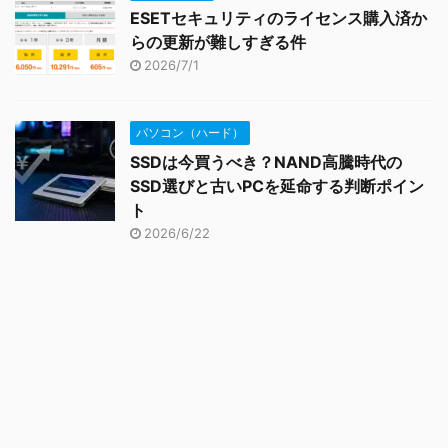
ESETセキュリティのライセンス購入済か
らの更新が難しすぎる件
2026/7/1
パソコン（ハード）
SSDは今買うべき？NAND高騰時代の
SSD選びと古いPCを延命する判断ポイン
ト
2026/6/22