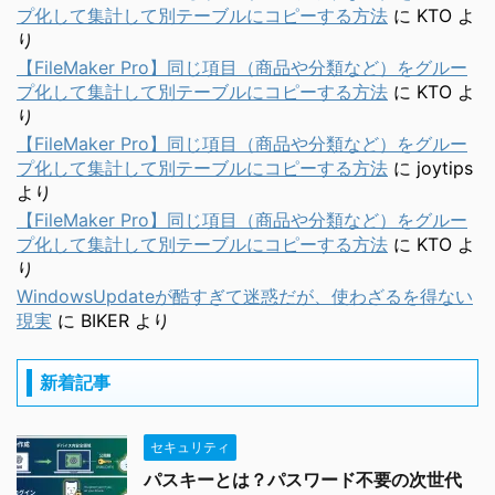
プ化して集計して別テーブルにコピーする方法
に
KTO
よ
り
【FileMaker Pro】同じ項目（商品や分類など）をグルー
プ化して集計して別テーブルにコピーする方法
に
KTO
よ
り
【FileMaker Pro】同じ項目（商品や分類など）をグルー
プ化して集計して別テーブルにコピーする方法
に
joytips
より
【FileMaker Pro】同じ項目（商品や分類など）をグルー
プ化して集計して別テーブルにコピーする方法
に
KTO
よ
り
WindowsUpdateが酷すぎて迷惑だが、使わざるを得ない
現実
に
BIKER
より
新着記事
セキュリティ
パスキーとは？パスワード不要の次世代