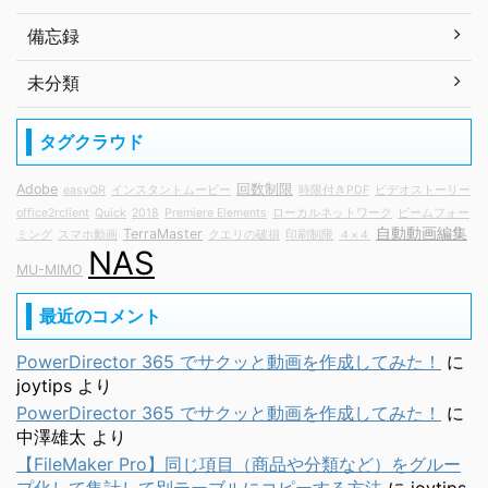
備忘録
未分類
タグクラウド
Adobe
回数制限
easyQR
インスタントムービー
時限付きPDF
ビデオストーリー
office2rclient
Quick
2018
Premiere Elements
ローカルネットワーク
ビームフォー
自動動画編集
TerraMaster
ミング
スマホ動画
クエリの破損
印刷制限
４×４
NAS
MU-MIMO
最近のコメント
PowerDirector 365 でサクッと動画を作成してみた！
に
joytips
より
PowerDirector 365 でサクッと動画を作成してみた！
に
中澤雄太
より
【FileMaker Pro】同じ項目（商品や分類など）をグルー