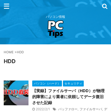
パソコン情報
HOME
>
HDD
HDD
パソコン（ハード）
セキュリティ
【実録】ファイルサーバ（HDD）が物理
的障害により業者に依頼してデータ復旧
させた記録
2022/2/1
バッファロー
,
ファイルサーバ
,
デ