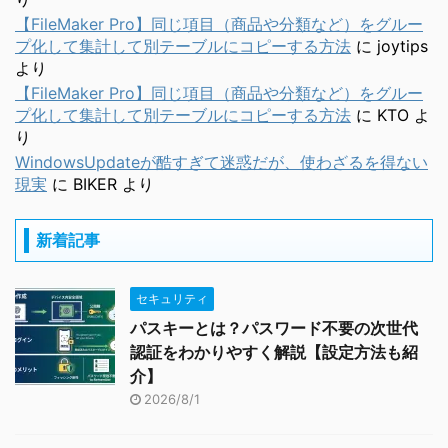
【FileMaker Pro】同じ項目（商品や分類など）をグルー
プ化して集計して別テーブルにコピーする方法
に
joytips
より
【FileMaker Pro】同じ項目（商品や分類など）をグルー
プ化して集計して別テーブルにコピーする方法
に
KTO
よ
り
WindowsUpdateが酷すぎて迷惑だが、使わざるを得ない
現実
に
BIKER
より
新着記事
セキュリティ
パスキーとは？パスワード不要の次世代
認証をわかりやすく解説【設定方法も紹
介】
2026/8/1