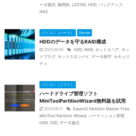
ータ復旧
,
物理的
,
LS210D
,
HDD
,
バックアップ
,
NAS
パソコン（ハード）
Server
HDDのデータを守るRAID構成
2021/9/30
HDD
,
RAID
,
ホットスペア
,
ホッ
トプラグ
,
ホットスタンバイ
,
データ保守
,
セキュリ
ティ
パソコン（ソフト）
ハードドライブ管理ソフト
MiniToolPartitionWizard無料版を試用
2020/8/11
EaseUS Partition Master Free
,
MiniTool Partition Wizard
,
パーティション管理
,
HDD
,
SSD
,
データ復元