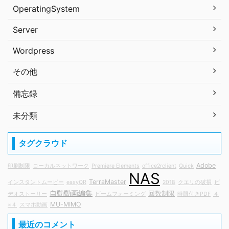
OperatingSystem
Server
Wordpress
その他
備忘録
未分類
タグクラウド
Adobe
印刷制限
ローカルネットワーク
Premiere Elements
office2rclient
Quick
NAS
TerraMaster
インスタントムービー
easyQR
2018
クエリの破損
ビ
自動動画編集
回数制限
デオストーリー
ビームフォーミング
時限付きPDF
４
MU-MIMO
×４
スマホ動画
最近のコメント