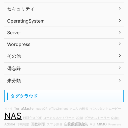
セキュリティ
OperatingSystem
Server
Wordpress
その他
備忘録
未分類
タグクラウド
TerraMaster
４×４
easyQR
office2rclient
クエリの破損
インスタントムービー
NAS
時限付きPDF
ローカルネットワーク
2018
ビデオストーリー
Quick
自動動画編集
Adobe
回数制限
MU-MIMO
印刷制限
スマホ動画
Premiere