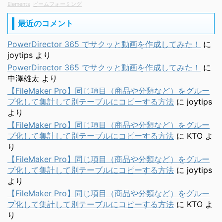
Elements
ビームフォーミング
最近のコメント
PowerDirector 365 でサクッと動画を作成してみた！
に
joytips
より
PowerDirector 365 でサクッと動画を作成してみた！
に
中澤雄太
より
【FileMaker Pro】同じ項目（商品や分類など）をグルー
プ化して集計して別テーブルにコピーする方法
に
joytips
より
【FileMaker Pro】同じ項目（商品や分類など）をグルー
プ化して集計して別テーブルにコピーする方法
に
KTO
よ
り
【FileMaker Pro】同じ項目（商品や分類など）をグルー
プ化して集計して別テーブルにコピーする方法
に
joytips
より
【FileMaker Pro】同じ項目（商品や分類など）をグルー
プ化して集計して別テーブルにコピーする方法
に
KTO
よ
り