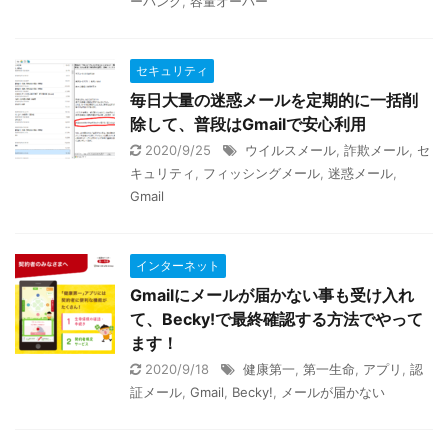
ーパンク
,
容量オーバー
セキュリティ
毎日大量の迷惑メールを定期的に一括削
除して、普段はGmailで安心利用
2020/9/25
ウイルスメール
,
詐欺メール
,
セ
キュリティ
,
フィッシングメール
,
迷惑メール
,
Gmail
インターネット
Gmailにメールが届かない事も受け入れ
て、Becky!で最終確認する方法でやって
ます！
2020/9/18
健康第一
,
第一生命
,
アプリ
,
認
証メール
,
Gmail
,
Becky!
,
メールが届かない