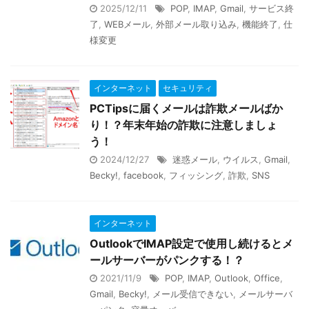
2025/12/11
POP
,
IMAP
,
Gmail
,
サービス終
了
,
WEBメール
,
外部メール取り込み
,
機能終了
,
仕
様変更
インターネット
セキュリティ
PCTipsに届くメールは詐欺メールばか
り！？年末年始の詐欺に注意しましょ
う！
2024/12/27
迷惑メール
,
ウイルス
,
Gmail
,
Becky!
,
facebook
,
フィッシング
,
詐欺
,
SNS
インターネット
OutlookでIMAP設定で使用し続けるとメ
ールサーバーがパンクする！？
2021/11/9
POP
,
IMAP
,
Outlook
,
Office
,
Gmail
,
Becky!
,
メール受信できない
,
メールサーバ