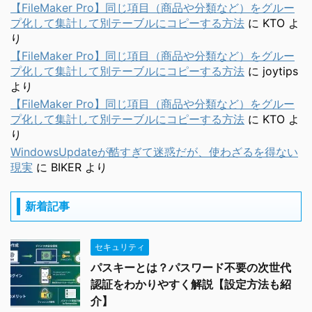
【FileMaker Pro】同じ項目（商品や分類など）をグルー
プ化して集計して別テーブルにコピーする方法
に
KTO
よ
り
【FileMaker Pro】同じ項目（商品や分類など）をグルー
プ化して集計して別テーブルにコピーする方法
に
joytips
より
【FileMaker Pro】同じ項目（商品や分類など）をグルー
プ化して集計して別テーブルにコピーする方法
に
KTO
よ
り
WindowsUpdateが酷すぎて迷惑だが、使わざるを得ない
現実
に
BIKER
より
新着記事
セキュリティ
パスキーとは？パスワード不要の次世代
認証をわかりやすく解説【設定方法も紹
介】