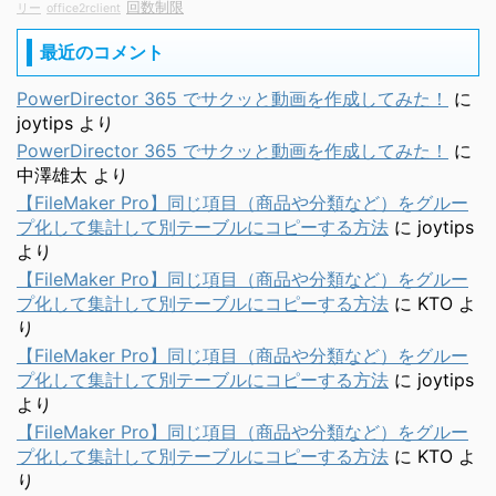
回数制限
リー
office2rclient
最近のコメント
PowerDirector 365 でサクッと動画を作成してみた！
に
joytips
より
PowerDirector 365 でサクッと動画を作成してみた！
に
中澤雄太
より
【FileMaker Pro】同じ項目（商品や分類など）をグルー
プ化して集計して別テーブルにコピーする方法
に
joytips
より
【FileMaker Pro】同じ項目（商品や分類など）をグルー
プ化して集計して別テーブルにコピーする方法
に
KTO
よ
り
【FileMaker Pro】同じ項目（商品や分類など）をグルー
プ化して集計して別テーブルにコピーする方法
に
joytips
より
【FileMaker Pro】同じ項目（商品や分類など）をグルー
プ化して集計して別テーブルにコピーする方法
に
KTO
よ
り