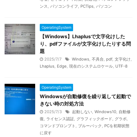
ンス
,
パソコンライフ
,
PCTips
,
パソコン
OperatingSystem
【Windows】Lhaplusで文字化けした
り、pdfファイルが文字化けしたりする問
題
2025/7/7
Windows
,
不具合
,
pdf
,
文字化け
,
Lhaplus
,
Edge
,
現在のシステムロケール
,
UTF-8
OperatingSystem
Windowsが自動修復を繰り返して起動で
きない時の対処方法
2025/7/3
起動しない
,
Windows10
,
自動修
復
,
ライセンス認証
,
グラフィックボード
,
グラボ
,
コマンドプロンプト
,
ブルーバック
,
PCを初期状態
に戻す