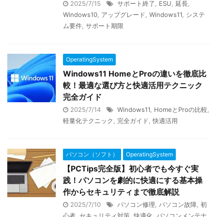
2025/7/15
サポート終了
,
ESU
,
延長
,
Windows10
,
アップグレード
,
Windows11
,
システ
ム要件
,
サポート期限
OperatingSystem
Windows11 HomeとProの違いを徹底比
較！最適な選び方と快適活用テクニック
完全ガイド
2025/7/14
Windows11
,
HomeとProの比較
,
軽量化テクニック
,
完全ガイド
,
快適活用
パソコン（ソフト）
OperatingSystem
【PCTips完全版】初心者でも今すぐ実
践！パソコンを劇的に快適にする基本操
作からセキュリティまで徹底解説
2025/7/10
パソコン修理
,
パソコン故障
,
初
心者
,
セキュリティ対策
,
快適化
,
パソコンメンテナ