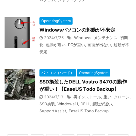
OperatingSystem
Windowsパソコンの起動が不安定
2024/7/25
Windows
,
メンテナンス
,
初期
化
,
起動が遅い
,
PCが重い
,
画面が出ない
,
起動が不
安定
パソコン（ハード）
OperatingSystem
SSD換装したDELL Vostro 3470の動作
が重い！【EaseUS Todo Backup】
2024/7/13
再インストール
,
重い
,
クローン
,
SSD換装
,
Windows11
,
DELL
,
起動が遅い
,
SupportAssist
,
EaseUS Todo Backup