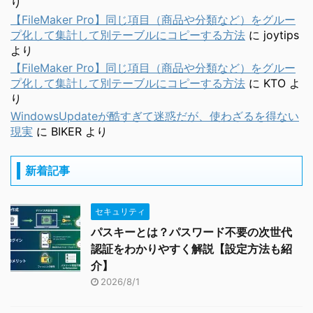
り
【FileMaker Pro】同じ項目（商品や分類など）をグルー
プ化して集計して別テーブルにコピーする方法
に
joytips
より
【FileMaker Pro】同じ項目（商品や分類など）をグルー
プ化して集計して別テーブルにコピーする方法
に
KTO
よ
り
WindowsUpdateが酷すぎて迷惑だが、使わざるを得ない
現実
に
BIKER
より
新着記事
セキュリティ
パスキーとは？パスワード不要の次世代
認証をわかりやすく解説【設定方法も紹
介】
2026/8/1