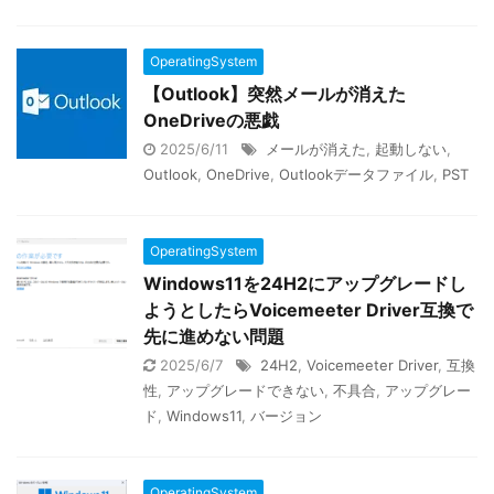
OperatingSystem
【Outlook】突然メールが消えた
OneDriveの悪戯
2025/6/11
メールが消えた
,
起動しない
,
Outlook
,
OneDrive
,
Outlookデータファイル
,
PST
OperatingSystem
Windows11を24H2にアップグレードし
ようとしたらVoicemeeter Driver互換で
先に進めない問題
2025/6/7
24H2
,
Voicemeeter Driver
,
互換
性
,
アップグレードできない
,
不具合
,
アップグレー
ド
,
Windows11
,
バージョン
OperatingSystem