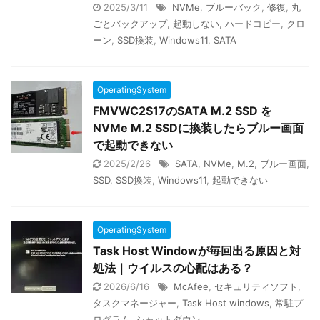
2025/3/11
NVMe
,
ブルーバック
,
修復
,
丸
ごとバックアップ
,
起動しない
,
ハードコピー
,
クロ
ーン
,
SSD換装
,
Windows11
,
SATA
OperatingSystem
FMVWC2S17のSATA M.2 SSD を
NVMe M.2 SSDに換装したらブルー画面
で起動できない
2025/2/26
SATA
,
NVMe
,
M.2
,
ブルー画面
,
SSD
,
SSD換装
,
Windows11
,
起動できない
OperatingSystem
Task Host Windowが毎回出る原因と対
処法｜ウイルスの心配はある？
2026/6/16
McAfee
,
セキュリティソフト
,
タスクマネージャー
,
Task Host windows
,
常駐プ
ログラム
,
シャットダウン