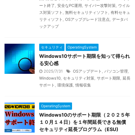
ート終了
,
安全なPC運用
,
サイバー攻撃対策
,
ウイル
ス対策ソフト
,
無料セキュリティソフト
,
有料セキュ
リティソフト
,
OSアップグレード注意点
,
データバ
ックアップ
セキュリティ
OperatingSystem
Windows10サポート期限を知って得られ
る安心感
2025/7/31
OSアップデート
,
パソコン管理
,
Windows10
,
セキュリティ対策
,
サポート期限
,
延長
サポート
,
環境保護
,
情報収集
OperatingSystem
Windows10のサポート期限（２０２５年
１０月１４日）を１年間延長できる無償
セキュリティ延長プログラム（ESU)