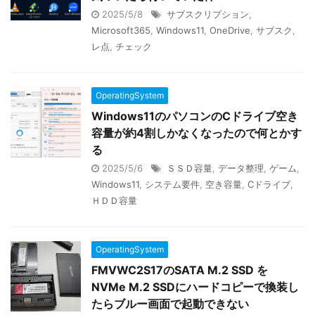
2025/5/8
サブスクリプション
,
Microsoft365
,
Windows11
,
OneDrive
,
サブスク
,
レ点
,
チェック
OperatingSystem
Windows11のパソコンのCドライブ空き
容量が約4割しかなくなったので何とかす
る
2025/5/6
ＳＳＤ容量
,
データ整理
,
ゲーム
,
Windows11
,
システム要件
,
空き容量
,
Cドライブ
,
ＨＤＤ容量
OperatingSystem
FMVWC2S17のSATA M.2 SSD を
NVMe M.2 SSDにハードコピーで換装し
たらブルー画面で起動できない