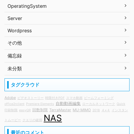
OperatingSystem
Server
Wordpress
その他
備忘録
未分類
タグクラウド
Adobe
ビデオストーリー
時限付きPDF
スマホ動画
ビームフォーミング
自動動画編集
office2rclient
Premiere Elements
ローカルネットワーク
Quick
回数制限
TerraMaster
MU-MIMO
印刷制限
easyQR
2018
４×４
インスタン
NAS
トムービー
クエリの破損
最近のコメント