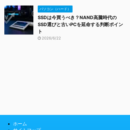
パソコン（ハード）
SSDは今買うべき？NAND高騰時代の
SSD選びと古いPCを延命する判断ポイン
ト
2026/6/22
ホーム