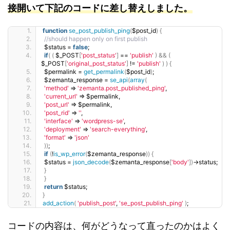
接開いて下記のコードに差し替えしました。
function
se_post_publish_ping
(
$post_id
)
{
//should happen only on first publish
 $status = 
false
;
if
(
(
 $_POST
[
'post_status'
]
 == 
'publish'
)
&&
(
$_POST
[
'original_post_status'
]
 != 
'publish'
)
)
{
 $permalink = 
get_permalink
(
$post_id
)
;
 $zemanta_response = 
se_api
(
array
(
'method'
 =
'zemanta.post_published_ping'
,
'current_url'
 =
 $permalink,
'post_url'
 =
 $permalink,
'post_rid'
 =
''
,
'interface'
 =
'wordpress-se'
,
'deployment'
 =
'search-everything'
,
'format'
 =
'json'
))
;
if
(
!
is_wp_error
(
$zemanta_response
))
{
 $status = 
json_decode
(
$zemanta_response
[
'body'
])
-
status;
}
}
return
 $status;
}
add_action
(
'publish_post'
, 
'se_post_publish_ping'
)
;
コードの内容は、何がどうなって直ったのかはよく