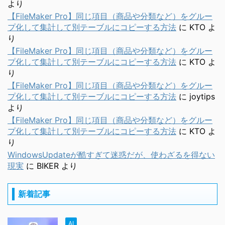
より
【FileMaker Pro】同じ項目（商品や分類など）をグルー
プ化して集計して別テーブルにコピーする方法
に
KTO
よ
り
【FileMaker Pro】同じ項目（商品や分類など）をグルー
プ化して集計して別テーブルにコピーする方法
に
KTO
よ
り
【FileMaker Pro】同じ項目（商品や分類など）をグルー
プ化して集計して別テーブルにコピーする方法
に
joytips
より
【FileMaker Pro】同じ項目（商品や分類など）をグルー
プ化して集計して別テーブルにコピーする方法
に
KTO
よ
り
WindowsUpdateが酷すぎて迷惑だが、使わざるを得ない
現実
に
BIKER
より
新着記事
AI