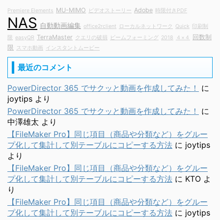
MU-MIMO
Adobe
Premiere Elements
ビデオストーリー
時限付きPDF
NAS
自動動画編集
office2rclient
ローカルネットワーク
Quick
印刷制
TerraMaster
回数制
限
easyQR
クエリの破損
ビームフォーミング
2018
４×４
限
スマホ動画
インスタントムービー
最近のコメント
PowerDirector 365 でサクッと動画を作成してみた！
に
joytips
より
PowerDirector 365 でサクッと動画を作成してみた！
に
中澤雄太
より
【FileMaker Pro】同じ項目（商品や分類など）をグルー
プ化して集計して別テーブルにコピーする方法
に
joytips
より
【FileMaker Pro】同じ項目（商品や分類など）をグルー
プ化して集計して別テーブルにコピーする方法
に
KTO
よ
り
【FileMaker Pro】同じ項目（商品や分類など）をグルー
プ化して集計して別テーブルにコピーする方法
に
joytips