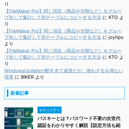
り
【FileMaker Pro】同じ項目（商品や分類など）をグルー
プ化して集計して別テーブルにコピーする方法
に
KTO
よ
り
【FileMaker Pro】同じ項目（商品や分類など）をグルー
プ化して集計して別テーブルにコピーする方法
に
joytips
より
【FileMaker Pro】同じ項目（商品や分類など）をグルー
プ化して集計して別テーブルにコピーする方法
に
KTO
よ
り
WindowsUpdateが酷すぎて迷惑だが、使わざるを得ない
現実
に
BIKER
より
新着記事
セキュリティ
パスキーとは？パスワード不要の次世代
認証をわかりやすく解説【設定方法も紹