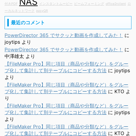
NAS
付きPDF
インスタントムービー
ビームフォーミング
office2rclient
ロ
ーカルネットワーク
easyQR
最近のコメント
PowerDirector 365 でサクッと動画を作成してみた！
に
joytips
より
PowerDirector 365 でサクッと動画を作成してみた！
に
中澤雄太
より
【FileMaker Pro】同じ項目（商品や分類など）をグルー
プ化して集計して別テーブルにコピーする方法
に
joytips
より
【FileMaker Pro】同じ項目（商品や分類など）をグルー
プ化して集計して別テーブルにコピーする方法
に
KTO
よ
り
【FileMaker Pro】同じ項目（商品や分類など）をグルー
プ化して集計して別テーブルにコピーする方法
に
joytips
より
【FileMaker Pro】同じ項目（商品や分類など）をグルー
プ化して集計して別テーブルにコピーする方法
に
KTO
よ