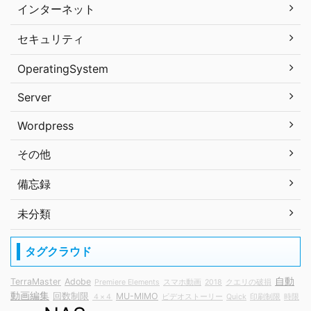
インターネット
セキュリティ
OperatingSystem
Server
Wordpress
その他
備忘録
未分類
タグクラウド
自動
TerraMaster
Adobe
Premiere Elements
スマホ動画
2018
クエリの破損
動画編集
回数制限
MU-MIMO
４×４
ビデオストーリー
Quick
印刷制限
時限