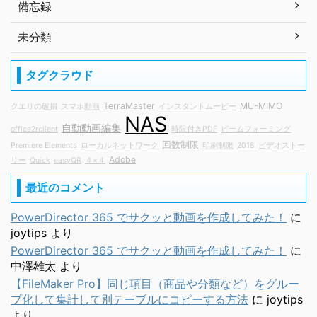
備忘録
未分類
タグクラウド
TerraMaster
MU-MIMO
クエリの破損
スマホ動画
インスタントムービー
NAS
自動動画編集
office2rclient
時限付きPDF
ビームフォーミング
回数制限
Premiere Elements
ローカルネットワーク
印刷制限
2018
ビデオストー
Adobe
リー
Quick
easyQR
４×４
最近のコメント
PowerDirector 365 でサクッと動画を作成してみた！
に
joytips
より
PowerDirector 365 でサクッと動画を作成してみた！
に
中澤雄太
より
【FileMaker Pro】同じ項目（商品や分類など）をグルー
プ化して集計して別テーブルにコピーする方法
に
joytips
より