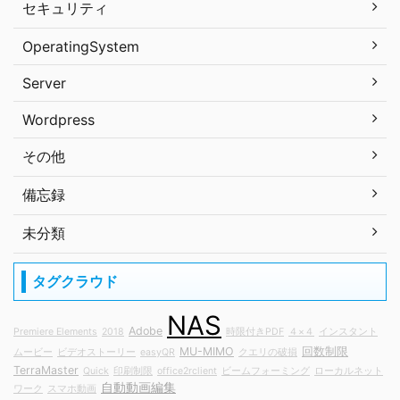
セキュリティ
OperatingSystem
Server
Wordpress
その他
備忘録
未分類
タグクラウド
NAS
Adobe
Premiere Elements
2018
時限付きPDF
４×４
インスタント
MU-MIMO
回数制限
ムービー
ビデオストーリー
easyQR
クエリの破損
TerraMaster
Quick
印刷制限
office2rclient
ビームフォーミング
ローカルネット
自動動画編集
ワーク
スマホ動画