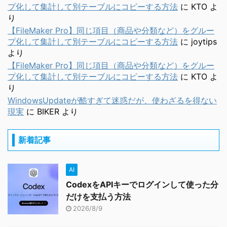
プ化して集計して別テーブルにコピーする方法
に
KTO
よ
り
【FileMaker Pro】同じ項目（商品や分類など）をグルー
プ化して集計して別テーブルにコピーする方法
に
joytips
より
【FileMaker Pro】同じ項目（商品や分類など）をグルー
プ化して集計して別テーブルにコピーする方法
に
KTO
よ
り
WindowsUpdateが酷すぎて迷惑だが、使わざるを得ない
現実
に
BIKER
より
新着記事
AI
CodexをAPIキーでログインして使った分
だけを支払う方法
2026/8/9