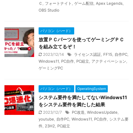
Ｃ
,
フォートナイト
,
ゲーム配信
,
Apex Legends
,
OBS Studio
パソコン（ハード）
放置ＰＣパーツを使ってゲーミングＰＣ
を組み立てるぞ！
2023/12/14
ライセンス認証
,
FF15
,
自作PC
,
Windows11
,
PC自作
,
PC組立
,
アクティベーション
,
ゲーミングPC
パソコン（ハード）
OperatingSystem
システム要件を満たしてないWindows11
をシステム要件を満たした結果
2023/12/7
PC改造
,
WindowsUpdate
,
youtube
,
自作PC
,
Windows11
,
PC自作
,
システム要
件
,
23H2
,
PC組立