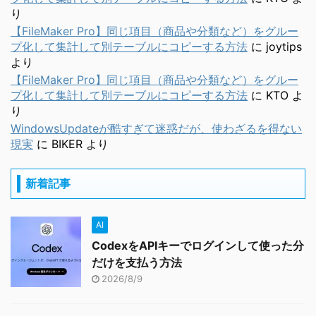
り
【FileMaker Pro】同じ項目（商品や分類など）をグルー
プ化して集計して別テーブルにコピーする方法
に
joytips
より
【FileMaker Pro】同じ項目（商品や分類など）をグルー
プ化して集計して別テーブルにコピーする方法
に
KTO
よ
り
WindowsUpdateが酷すぎて迷惑だが、使わざるを得ない
現実
に
BIKER
より
新着記事
AI
CodexをAPIキーでログインして使った分
だけを支払う方法
2026/8/9