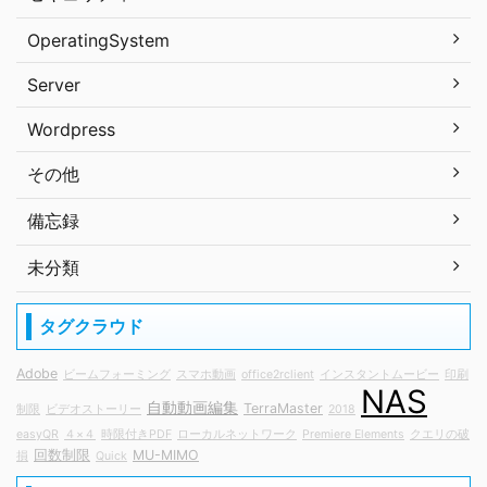
OperatingSystem
Server
Wordpress
その他
備忘録
未分類
タグクラウド
Adobe
ビームフォーミング
スマホ動画
office2rclient
インスタントムービー
印刷
NAS
自動動画編集
TerraMaster
制限
ビデオストーリー
2018
easyQR
４×４
時限付きPDF
ローカルネットワーク
Premiere Elements
クエリの破
回数制限
MU-MIMO
損
Quick