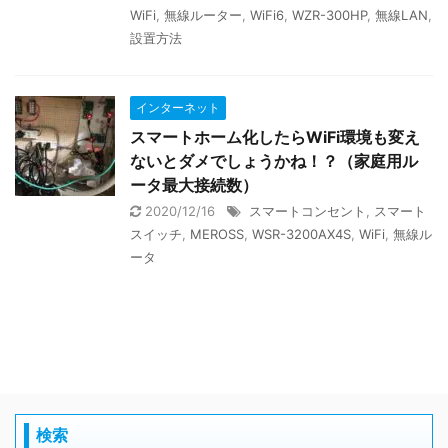
WiFi
,
無線ルーター
,
WiFi6
,
WZR-300HP
,
無線LAN
,
設置方法
インターネット
スマートホーム化したらWiFi環境も変え
ないとダメでしょうかね！？（家庭用ル
ータ最大接続数）
2020/12/16
スマートコンセント
,
スマート
スイッチ
,
MEROSS
,
WSR-3200AX4S
,
WiFi
,
無線ル
ータ
検索