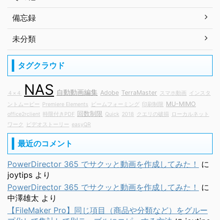
備忘録
未分類
タグクラウド
NAS
自動動画編集
Adobe
TerraMaster
４×４
スマホ動画
インスタ
MU-MIMO
ントムービー
Premiere Elements
ビームフォーミング
印刷制限
回数制限
office2rclient
時限付きPDF
Quick
2018
クエリの破損
ローカルネット
ワーク
ビデオストーリー
easyQR
最近のコメント
PowerDirector 365 でサクッと動画を作成してみた！
に
joytips
より
PowerDirector 365 でサクッと動画を作成してみた！
に
中澤雄太
より
【FileMaker Pro】同じ項目（商品や分類など）をグルー