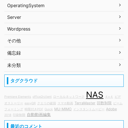
OperatingSystem
Server
Wordpress
その他
備忘録
未分類
タグクラウド
NAS
Premiere Elements
office2rclient
ローカルネットワーク
４×４
ビデ
TerraMaster
回数制限
オストーリー
easyQR
クエリの破損
スマホ動画
ビーム
MU-MIMO
Adobe
フォーミング
時限付きPDF
Quick
インスタントムービー
自動動画編集
2018
印刷制限
最近のコメント