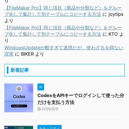
り
【FileMaker Pro】同じ項目（商品や分類など）をグルー
プ化して集計して別テーブルにコピーする方法
に
joytips
より
【FileMaker Pro】同じ項目（商品や分類など）をグルー
プ化して集計して別テーブルにコピーする方法
に
KTO
よ
り
WindowsUpdateが酷すぎて迷惑だが、使わざるを得ない
現実
に
BIKER
より
新着記事
AI
CodexをAPIキーでログインして使った分
だけを支払う方法
2026/8/9
セキュリティ