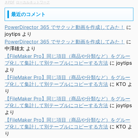
きPDF
ローカルネットワーク
最近のコメント
PowerDirector 365 でサクッと動画を作成してみた！
に
joytips
より
PowerDirector 365 でサクッと動画を作成してみた！
に
中澤雄太
より
【FileMaker Pro】同じ項目（商品や分類など）をグルー
プ化して集計して別テーブルにコピーする方法
に
joytips
より
【FileMaker Pro】同じ項目（商品や分類など）をグルー
プ化して集計して別テーブルにコピーする方法
に
KTO
よ
り
【FileMaker Pro】同じ項目（商品や分類など）をグルー
プ化して集計して別テーブルにコピーする方法
に
joytips
より
【FileMaker Pro】同じ項目（商品や分類など）をグルー
プ化して集計して別テーブルにコピーする方法
に
KTO
よ
り