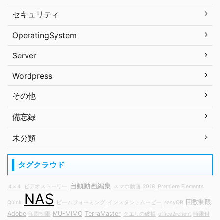
セキュリティ
OperatingSystem
Server
Wordpress
その他
備忘録
未分類
タグクラウド
自動動画編集
４×４
ビデオストーリー
スマホ動画
2018
Premiere Elements
NAS
回数制限
Quick
ビームフォーミング
インスタントムービー
easyQR
Adobe
MU-MIMO
TerraMaster
印刷制限
クエリの破損
office2rclient
時限付