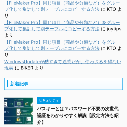
【FileMaker Pro】同じ項目（商品や分類など）をグルー
プ化して集計して別テーブルにコピーする方法
に
KTO
よ
り
【FileMaker Pro】同じ項目（商品や分類など）をグルー
プ化して集計して別テーブルにコピーする方法
に
joytips
より
【FileMaker Pro】同じ項目（商品や分類など）をグルー
プ化して集計して別テーブルにコピーする方法
に
KTO
よ
り
WindowsUpdateが酷すぎて迷惑だが、使わざるを得ない
現実
に
BIKER
より
新着記事
セキュリティ
パスキーとは？パスワード不要の次世代
認証をわかりやすく解説【設定方法も紹
介】