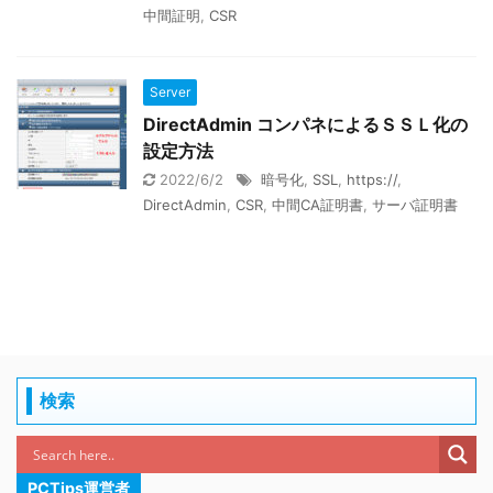
中間証明
,
CSR
Server
DirectAdmin コンパネによるＳＳＬ化の
設定方法
2022/6/2
暗号化
,
SSL
,
https://
,
DirectAdmin
,
CSR
,
中間CA証明書
,
サーバ証明書
検索
PCTips運営者