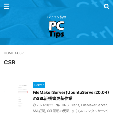
パソコン情報
HOME
>
CSR
CSR
Server
FileMakerServer(UbuntuServer20.04)
のSSL証明書更新作業
2024/9/22
DNS
,
Claris
,
FileMakerServer
,
SSL証明
,
SSL証明の更新
,
さくらのレンタルサーバ
,