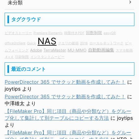
未分類
タグクラウド
回数制限
ビデオストーリー
Premiere Elements
時限付きPDF
easyQR
NAS
office2rclient
Quick
クエリの破損
2018
ローカルネットワーク
ビー
自動動画編集
Adobe
TerraMaster
MU-MIMO
ムフォーミング
スマホ動画
４×４
印刷制限
インスタントムービー
最近のコメント
PowerDirector 365 でサクッと動画を作成してみた！
に
joytips
より
PowerDirector 365 でサクッと動画を作成してみた！
に
中澤雄太
より
【FileMaker Pro】同じ項目（商品や分類など）をグルー
プ化して集計して別テーブルにコピーする方法
に
joytips
より
【FileMaker Pro】同じ項目（商品や分類など）をグルー