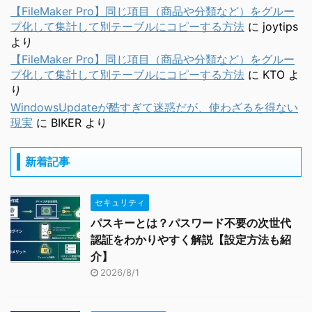
【FileMaker Pro】同じ項目（商品や分類など）をグルー
プ化して集計して別テーブルにコピーする方法
に
joytips
より
【FileMaker Pro】同じ項目（商品や分類など）をグルー
プ化して集計して別テーブルにコピーする方法
に
KTO
よ
り
WindowsUpdateが酷すぎて迷惑だが、使わざるを得ない
現実
に
BIKER
より
新着記事
セキュリティ
パスキーとは？パスワード不要の次世代
認証をわかりやすく解説【設定方法も紹
介】
2026/8/1