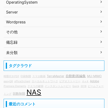
OperatingSystem
Server
Wordpress
その他
備忘録
未分類
タグクラウド
自動動画編集
TerraMaster
MU-MIMO
時限付きPDF
印刷制限
スマホ動画
Adobe
easyQR
office2rclient
ローカルネットワーク
ビデオストーリー
４×４
Premiere Elements
クエリの破損
インスタントムービー
Quick
2018
ビームフォー
NAS
回数制限
ミング
最近のコメント