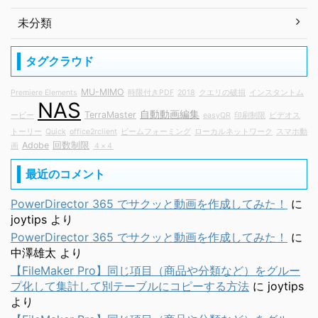
未分類
タグクラウド
MU-MIMO
Premiere Elements
時限付きPDF
2018
クエリの破損
インスタントム
NAS
自動動画編集
TerraMaster
ービー
easyQR
印刷制限
ビデオス
トーリー
Quick
office2rclient
ビームフォーミング
ローカルネットワーク
スマホ動
Adobe
回数制限
画
４×４
最近のコメント
PowerDirector 365 でサクッと動画を作成してみた！
に
joytips
より
PowerDirector 365 でサクッと動画を作成してみた！
に
中澤雄太
より
【FileMaker Pro】同じ項目（商品や分類など）をグルー
プ化して集計して別テーブルにコピーする方法
に
joytips
より