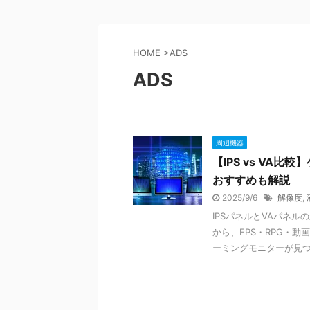
HOME
>
ADS
ADS
周辺機器
【IPS vs VA
おすすめも解説
2025/9/6
解像度
,
IPSパネルとVAパネ
から、FPS・RPG・
ーミングモニターが見