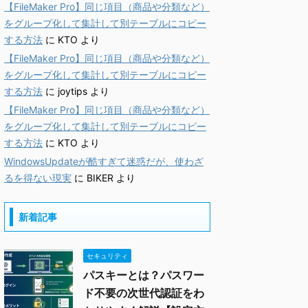
【FileMaker Pro】同じ項目（商品や分類など）
をグループ化して集計して別テーブルにコピー
する方法
に
KTO
より
【FileMaker Pro】同じ項目（商品や分類など）
をグループ化して集計して別テーブルにコピー
する方法
に
joytips
より
【FileMaker Pro】同じ項目（商品や分類など）
をグループ化して集計して別テーブルにコピー
する方法
に
KTO
より
WindowsUpdateが酷すぎて迷惑だが、使わざ
るを得ない現実
に
BIKER
より
新着記事
セキュリティ
パスキーとは？パスワー
ド不要の次世代認証をわ