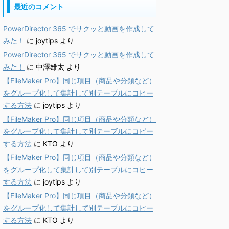
最近のコメント
PowerDirector 365 でサクッと動画を作成して
みた！
に
joytips
より
PowerDirector 365 でサクッと動画を作成して
みた！
に
中澤雄太
より
【FileMaker Pro】同じ項目（商品や分類など）
をグループ化して集計して別テーブルにコピー
する方法
に
joytips
より
【FileMaker Pro】同じ項目（商品や分類など）
をグループ化して集計して別テーブルにコピー
する方法
に
KTO
より
【FileMaker Pro】同じ項目（商品や分類など）
をグループ化して集計して別テーブルにコピー
する方法
に
joytips
より
【FileMaker Pro】同じ項目（商品や分類など）
をグループ化して集計して別テーブルにコピー
する方法
に
KTO
より