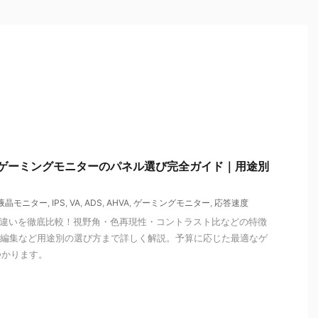
比較】ゲーミングモニターのパネル選び完全ガイド｜用途別
液晶モニター
,
IPS
,
VA
,
ADS
,
AHVA
,
ゲーミングモニター
,
応答速度
ルの違いを徹底比較！視野角・色再現性・コントラスト比などの特徴
動画編集など用途別の選び方まで詳しく解説。予算に応じた最適なゲ
つかります。