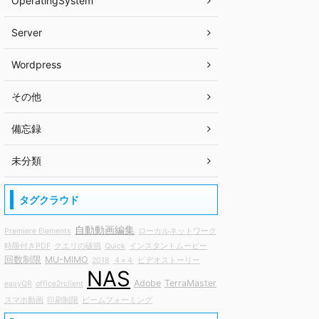
OperatingSystem
Server
Wordpress
その他
備忘録
未分類
タグクラウド
自動動画編集
Premiere Elements
ローカルネットワーク
時限付きPDF
クエリの破損
Quick
インスタントムービー
回数制限
MU-MIMO
2018
４×４
ビデオストーリー
NAS
Adobe
TerraMaster
easyQR
office2rclient
スマホ動画
印刷制限
ビームフォーミング