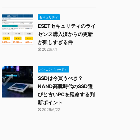
セキュリティ
ESETセキュリティのライ
センス購入済からの更新
が難しすぎる件
2026/7/1
パソコン（ハード）
SSDは今買うべき？
NAND高騰時代のSSD選
びと古いPCを延命する判
断ポイント
2026/6/22