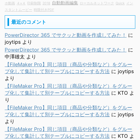
自動動画編集
ホ動画
４×４
印刷制限
2018
ローカルネットワーク
Quick
イン
スタントムービー
時限付きPDF
最近のコメント
PowerDirector 365 でサクッと動画を作成してみた！
に
joytips
より
PowerDirector 365 でサクッと動画を作成してみた！
に
中澤雄太
より
【FileMaker Pro】同じ項目（商品や分類など）をグルー
プ化して集計して別テーブルにコピーする方法
に
joytips
より
【FileMaker Pro】同じ項目（商品や分類など）をグルー
プ化して集計して別テーブルにコピーする方法
に
KTO
よ
り
【FileMaker Pro】同じ項目（商品や分類など）をグルー
プ化して集計して別テーブルにコピーする方法
に
joytips
より
【FileMaker Pro】同じ項目（商品や分類など）をグルー
プ化して集計して別テーブルにコピーする方法
に
KTO
よ