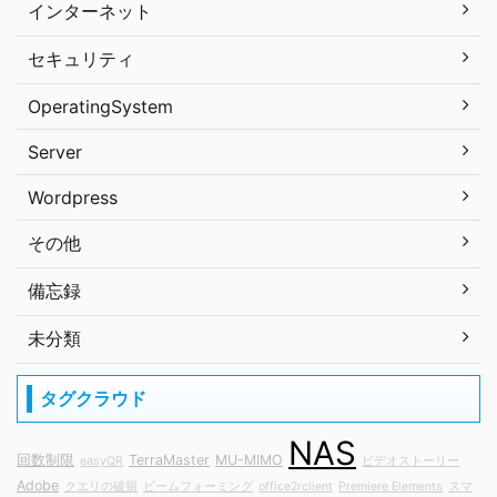
インターネット
セキュリティ
OperatingSystem
Server
Wordpress
その他
備忘録
未分類
タグクラウド
NAS
回数制限
TerraMaster
MU-MIMO
easyQR
ビデオストーリー
Adobe
クエリの破損
ビームフォーミング
office2rclient
Premiere Elements
スマ