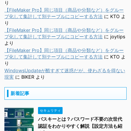
り
【FileMaker Pro】同じ項目（商品や分類など）をグルー
プ化して集計して別テーブルにコピーする方法
に
KTO
よ
り
【FileMaker Pro】同じ項目（商品や分類など）をグルー
プ化して集計して別テーブルにコピーする方法
に
joytips
より
【FileMaker Pro】同じ項目（商品や分類など）をグルー
プ化して集計して別テーブルにコピーする方法
に
KTO
よ
り
WindowsUpdateが酷すぎて迷惑だが、使わざるを得ない
現実
に
BIKER
より
新着記事
セキュリティ
パスキーとは？パスワード不要の次世代
認証をわかりやすく解説【設定方法も紹