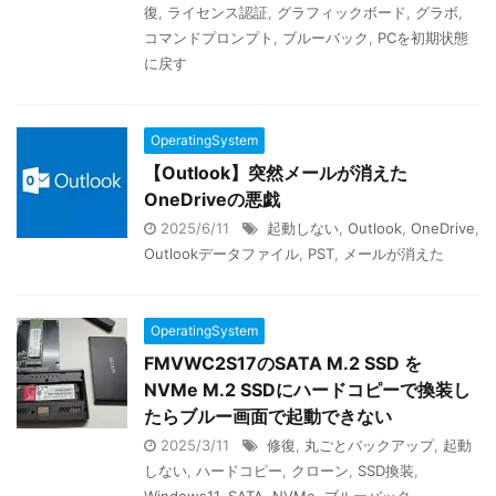
復
,
ライセンス認証
,
グラフィックボード
,
グラボ
,
コマンドプロンプト
,
ブルーバック
,
PCを初期状態
に戻す
OperatingSystem
【Outlook】突然メールが消えた
OneDriveの悪戯
2025/6/11
起動しない
,
Outlook
,
OneDrive
,
Outlookデータファイル
,
PST
,
メールが消えた
OperatingSystem
FMVWC2S17のSATA M.2 SSD を
NVMe M.2 SSDにハードコピーで換装し
たらブルー画面で起動できない
2025/3/11
修復
,
丸ごとバックアップ
,
起動
しない
,
ハードコピー
,
クローン
,
SSD換装
,