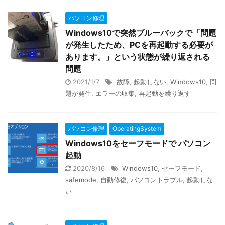
パソコン修理
Windows10で突然ブルーバックで「問題
が発生したため、PCを再起動する必要が
あります。」という状態が繰り返される
問題
2021/1/7
故障
,
起動しない
,
Windows10
,
問
題が発生
,
エラーの収集
,
再起動を繰り返す
パソコン修理
OperatingSystem
Windows10をセーフモードで パソコン
起動
2020/8/16
Windows10
,
セーフモード
,
safemode
,
自動修復
,
パソコントラブル
,
起動しな
い