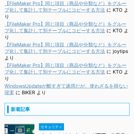
【FileMaker Pro】同じ項目（商品や分類など）をグルー
プ化して集計して別テーブルにコピーする方法
に
KTO
よ
り
【FileMaker Pro】同じ項目（商品や分類など）をグルー
プ化して集計して別テーブルにコピーする方法
に
KTO
よ
り
【FileMaker Pro】同じ項目（商品や分類など）をグルー
プ化して集計して別テーブルにコピーする方法
に
joytips
より
【FileMaker Pro】同じ項目（商品や分類など）をグルー
プ化して集計して別テーブルにコピーする方法
に
KTO
よ
り
WindowsUpdateが酷すぎて迷惑だが、使わざるを得ない
現実
に
BIKER
より
新着記事
セキュリティ