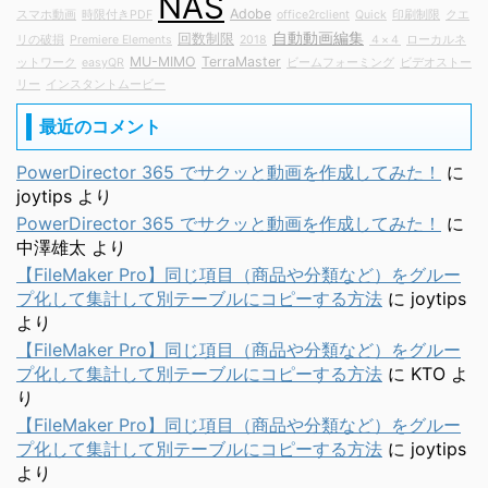
NAS
Adobe
スマホ動画
時限付きPDF
office2rclient
Quick
印刷制限
クエ
自動動画編集
回数制限
リの破損
Premiere Elements
2018
４×４
ローカルネ
MU-MIMO
TerraMaster
ットワーク
easyQR
ビームフォーミング
ビデオストー
リー
インスタントムービー
最近のコメント
PowerDirector 365 でサクッと動画を作成してみた！
に
joytips
より
PowerDirector 365 でサクッと動画を作成してみた！
に
中澤雄太
より
【FileMaker Pro】同じ項目（商品や分類など）をグルー
プ化して集計して別テーブルにコピーする方法
に
joytips
より
【FileMaker Pro】同じ項目（商品や分類など）をグルー
プ化して集計して別テーブルにコピーする方法
に
KTO
よ
り
【FileMaker Pro】同じ項目（商品や分類など）をグルー
プ化して集計して別テーブルにコピーする方法
に
joytips
より