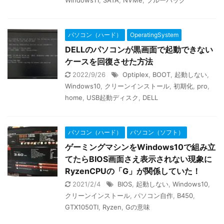
Windows11
,
SATA
,
NVMe
,
ブルーバック
パソコン（ハード）
OperatingSystem
DELLのパソコンが黒画面で起動できない
ケースを回復させた方法
2022/9/26
Optiplex
,
BOOT
,
起動しない
,
Windows10
,
クリーンインストール
,
初期化
,
pro
,
home
,
USB起動ディスク
,
DELL
パソコン（ハード）
パソコン（ソフト）
ゲーミングマシンをWindows10で組み立
てたらBIOS画面さえ表示されない現象に
RyzenCPUの「G」が関係していた！
2021/2/4
BIOS
,
起動しない
,
Windows10
,
クリーンインストール
,
パソコン自作
,
B450
,
GTX1050TI
,
Ryzen
,
Gの意味