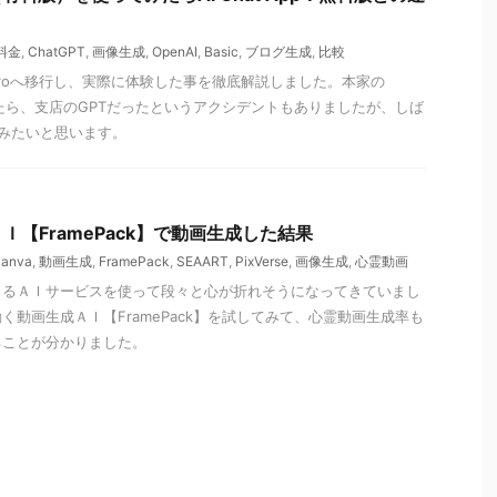
料金
,
ChatGPT
,
画像生成
,
OpenAI
,
Basic
,
ブログ生成
,
比較
Proへ移行し、実際に体験した事を徹底解説しました。本家の
ていたら、支店のGPTだったというアクシデントもありましたが、しば
てみたいと思います。
【FramePack】で動画生成した結果
anva
,
動画生成
,
FramePack
,
SEAART
,
PixVerse
,
画像生成
,
心霊動画
きるＡＩサービスを使って段々と心が折れそうになってきていまし
く動画生成ＡＩ【FramePack】を試してみて、心霊動画生成率も
ることが分かりました。