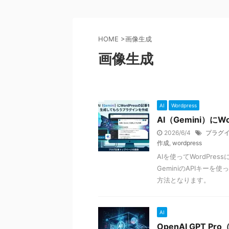
HOME
>
画像生成
画像生成
AI
Wordpress
AI（Gemini）
2026/6/4
プラグ
作成
,
wordpress
AIを使ってWordPr
GeminiのAPIキ
方法となります。
AI
OpenAI GPT 