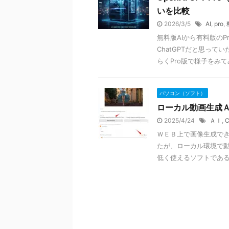
いを比較
2026/3/5
AI
,
pro
,
無料版AIから有料版の
ChatGPTだと思っ
らくPro版で様子をみ
パソコン（ソフト）
ローカル動画生成ＡＩ
2025/4/24
ＡＩ
,
C
ＷＥＢ上で画像生成で
たが、ローカル環境で動
低く使えるソフトであ