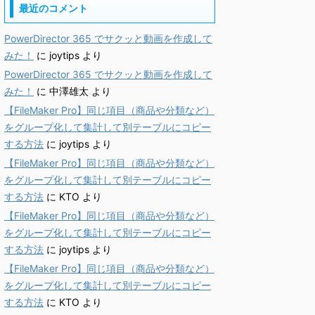
最近のコメント
PowerDirector 365 でサクッと動画を作成して
みた！
に
joytips
より
PowerDirector 365 でサクッと動画を作成して
みた！
に
中澤雄太
より
【FileMaker Pro】同じ項目（商品や分類など）
をグループ化して集計して別テーブルにコピー
する方法
に
joytips
より
【FileMaker Pro】同じ項目（商品や分類など）
をグループ化して集計して別テーブルにコピー
する方法
に
KTO
より
【FileMaker Pro】同じ項目（商品や分類など）
をグループ化して集計して別テーブルにコピー
する方法
に
joytips
より
【FileMaker Pro】同じ項目（商品や分類など）
をグループ化して集計して別テーブルにコピー
する方法
に
KTO
より