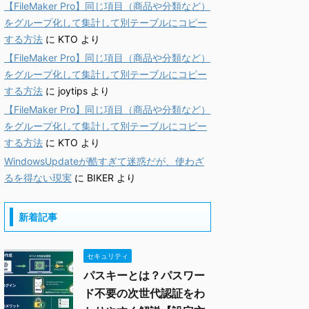
【FileMaker Pro】同じ項目（商品や分類など）
をグループ化して集計して別テーブルにコピー
する方法
に
KTO
より
【FileMaker Pro】同じ項目（商品や分類など）
をグループ化して集計して別テーブルにコピー
する方法
に
joytips
より
【FileMaker Pro】同じ項目（商品や分類など）
をグループ化して集計して別テーブルにコピー
する方法
に
KTO
より
WindowsUpdateが酷すぎて迷惑だが、使わざ
るを得ない現実
に
BIKER
より
新着記事
セキュリティ
パスキーとは？パスワー
ド不要の次世代認証をわ