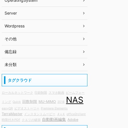
OperatingSystem
Server
Wordpress
その他
備忘録
未分類
タグクラウド
ローカルネットワーク
印刷制限
スマホ動画
ビームフォー
NAS
回数制限
MU-MIMO
ミング
Quick
2018
easyQR
ビデオストーリー
Premiere Elements
TerraMaster
インスタントムービー
４×４
office2rclient
自動動画編集
Adobe
時限付きPDF
クエリの破損