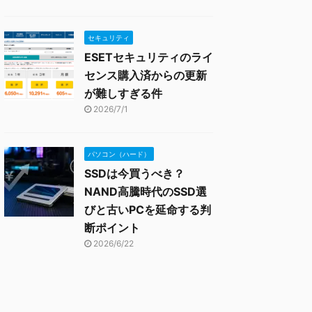
セキュリティ
ESETセキュリティのライ
センス購入済からの更新
が難しすぎる件
2026/7/1
パソコン（ハード）
SSDは今買うべき？
NAND高騰時代のSSD選
びと古いPCを延命する判
断ポイント
2026/6/22