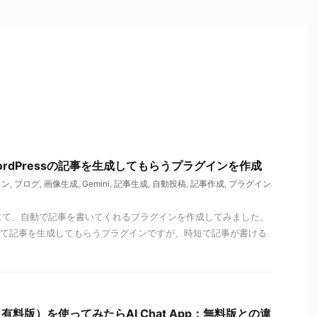
にWordPressの記事を生成してもらうプラグインを作成
イン
,
ブログ
,
画像生成
,
Gemini
,
記事生成
,
自動投稿
,
記事作成
,
プラグイン
essにて、自動で記事を書いてくれるプラグインを作成してみました。
ーを使って記事を生成してもらうプラグインですが、時短で記事が書ける
Pro（有料版）を使ってみたらAI Chat App：無料版との違