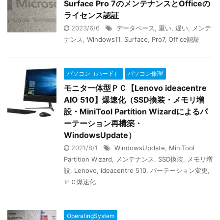
Surface Pro 7のメンテナンスとOfficeの
ライセンス認証
2023/6/6
データベース
,
重い
,
遅い
,
メンテ
ナンス
,
Windows11
,
Surface
,
Pro7
,
Office認証
パソコン（ハード）
パソコン修理
モニタ一体型ＰＣ【Lenovo ideacentre
AIO 510】爆速化（SSD換装・メモリ増
設・MiniTool Partition Wizardによるパ
ーテーション再構築・
WindowsUpdate）
2021/8/1
WindowsUpdate
,
MiniTool
Partition Wizard
,
メンテナンス
,
SSD換装
,
メモリ増
設
,
Lenovo
,
ideacentre 510
,
パーテーション変更
,
ＰＣ爆速化
OperatingSystem