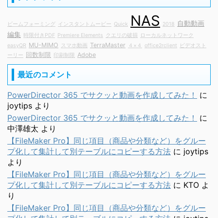
NAS
自動動画
ビームフォーミング
インスタントムービー
Quick
2018
編集
時限付きPDF
Premiere Elements
クエリの破損
ローカルネットワーク
MU-MIMO
TerraMaster
easyQR
スマホ動画
４×４
office2rclient
ビデオスト
回数制限
Adobe
ーリー
印刷制限
最近のコメント
PowerDirector 365 でサクッと動画を作成してみた！
に
joytips
より
PowerDirector 365 でサクッと動画を作成してみた！
に
中澤雄太
より
【FileMaker Pro】同じ項目（商品や分類など）をグルー
プ化して集計して別テーブルにコピーする方法
に
joytips
より
【FileMaker Pro】同じ項目（商品や分類など）をグルー
プ化して集計して別テーブルにコピーする方法
に
KTO
よ
り
【FileMaker Pro】同じ項目（商品や分類など）をグルー