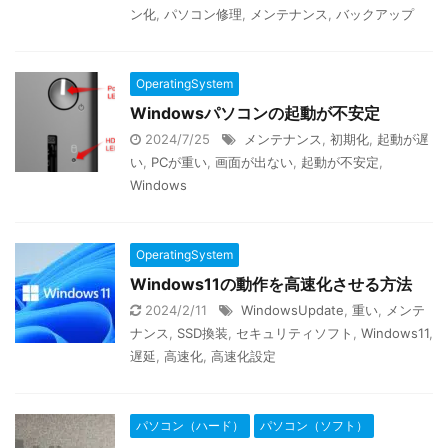
ン化
,
パソコン修理
,
メンテナンス
,
バックアップ
OperatingSystem
Windowsパソコンの起動が不安定
2024/7/25
メンテナンス
,
初期化
,
起動が遅
い
,
PCが重い
,
画面が出ない
,
起動が不安定
,
Windows
OperatingSystem
Windows11の動作を高速化させる方法
2024/2/11
WindowsUpdate
,
重い
,
メンテ
ナンス
,
SSD換装
,
セキュリティソフト
,
Windows11
,
遅延
,
高速化
,
高速化設定
パソコン（ハード）
パソコン（ソフト）