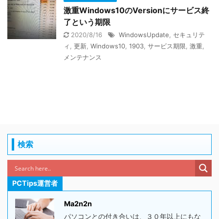
激重Windows10のVersionにサービス終
了という期限
2020/8/16
WindowsUpdate
,
セキュリテ
ィ
,
更新
,
Windows10
,
1903
,
サービス期限
,
激重
,
メンテナンス
検索
PCTips運営者
Ma2n2n
パソコンとの付き合いは、３０年以上にもな