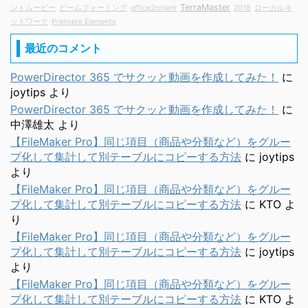
TerraMaster
ントムービー
ビームフォーミング
office2rclient
2018
ローカルネ
ットワーク
Premiere Elements
最近のコメント
PowerDirector 365 でサクッと動画を作成してみた！
に
joytips
より
PowerDirector 365 でサクッと動画を作成してみた！
に
中澤雄太
より
【FileMaker Pro】同じ項目（商品や分類など）をグルー
プ化して集計して別テーブルにコピーする方法
に
joytips
より
【FileMaker Pro】同じ項目（商品や分類など）をグルー
プ化して集計して別テーブルにコピーする方法
に
KTO
よ
り
【FileMaker Pro】同じ項目（商品や分類など）をグルー
プ化して集計して別テーブルにコピーする方法
に
joytips
より
【FileMaker Pro】同じ項目（商品や分類など）をグルー
プ化して集計して別テーブルにコピーする方法
に
KTO
よ