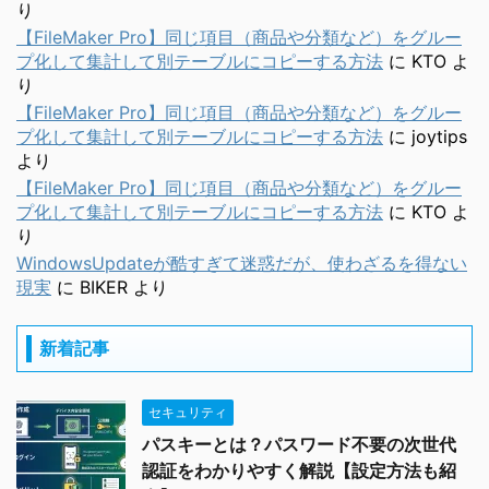
り
【FileMaker Pro】同じ項目（商品や分類など）をグルー
プ化して集計して別テーブルにコピーする方法
に
KTO
よ
り
【FileMaker Pro】同じ項目（商品や分類など）をグルー
プ化して集計して別テーブルにコピーする方法
に
joytips
より
【FileMaker Pro】同じ項目（商品や分類など）をグルー
プ化して集計して別テーブルにコピーする方法
に
KTO
よ
り
WindowsUpdateが酷すぎて迷惑だが、使わざるを得ない
現実
に
BIKER
より
新着記事
セキュリティ
パスキーとは？パスワード不要の次世代
認証をわかりやすく解説【設定方法も紹