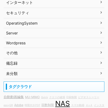
インターネット
セキュリティ
OperatingSystem
Server
Wordpress
その他
備忘録
未分類
タグクラウド
自動動画編集
MU-MIMO
Quick
クエリの破損
印刷制限
ビデオストーリー
NAS
Adobe
回数制限
easyQR
時限付きPDF
スマホ動画
４×４
インスタ