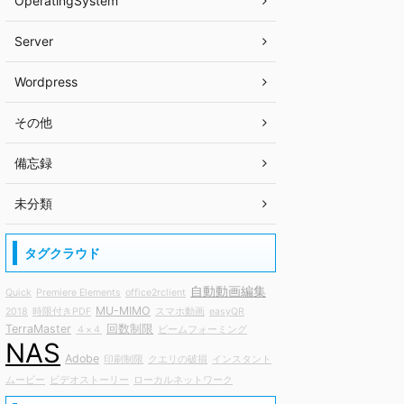
OperatingSystem
Server
Wordpress
その他
備忘録
未分類
タグクラウド
自動動画編集
Quick
Premiere Elements
office2rclient
MU-MIMO
2018
時限付きPDF
スマホ動画
easyQR
TerraMaster
回数制限
４×４
ビームフォーミング
NAS
Adobe
印刷制限
クエリの破損
インスタント
ムービー
ビデオストーリー
ローカルネットワーク