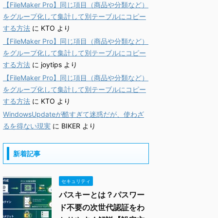
【FileMaker Pro】同じ項目（商品や分類など）
をグループ化して集計して別テーブルにコピー
する方法
に
KTO
より
【FileMaker Pro】同じ項目（商品や分類など）
をグループ化して集計して別テーブルにコピー
する方法
に
joytips
より
【FileMaker Pro】同じ項目（商品や分類など）
をグループ化して集計して別テーブルにコピー
する方法
に
KTO
より
WindowsUpdateが酷すぎて迷惑だが、使わざ
るを得ない現実
に
BIKER
より
新着記事
セキュリティ
パスキーとは？パスワー
ド不要の次世代認証をわ