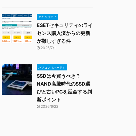
セキュリティ
ESETセキュリティのライ
センス購入済からの更新
が難しすぎる件
2026/7/1
パソコン（ハード）
SSDは今買うべき？
NAND高騰時代のSSD選
びと古いPCを延命する判
断ポイント
2026/6/22