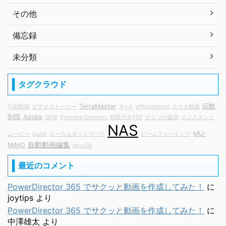
その他
備忘録
未分類
タグクラウド
TerraMaster
回数
印刷制限
ビデオストーリー
４×４
office2rclient
スマホ動画
制限
Adobe
2018
Premiere Elements
時限付きPDF
クエリの破損
インスタント
NAS
MU-
ムービー
Quick
ローカルネットワーク
ビームフォーミング
自動動画編集
MIMO
easyQR
最近のコメント
PowerDirector 365 でサクッと動画を作成してみた！
に
joytips
より
PowerDirector 365 でサクッと動画を作成してみた！
に
中澤雄太
より