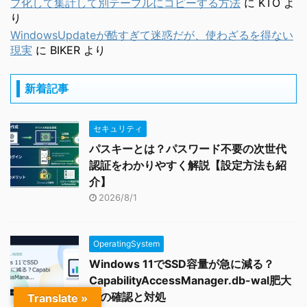
プ化して集計して別テーブルにコピーする方法
に
KTO
よ
り
WindowsUpdateが酷すぎて迷惑だが、使わざるを得ない
現実
に
BIKER
より
新着記事
セキュリティ
パスキーとは？パスワード不要の次世代
認証をわかりやすく解説【設定方法も紹
介】
2026/8/1
OperatingSystem
Windows 11でSSD容量が急に減る？
CapabilityAccessManager.db-wal肥大
化の確認と対処
Translate »