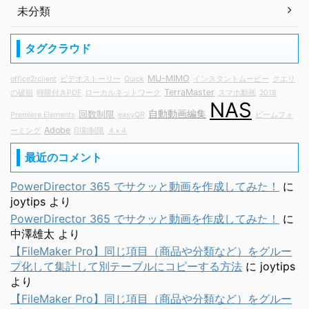
未分類
タグクラウド
MU-MIMO
office2rclient
ビデオストーリー
Quick
インスタントムービー
クエリ
TerraMaster
の破損
時限付きPDF
ローカルネットワーク
スマホ動画
2018
NAS
自動動画編集
回数制限
Premiere Elements
easyQR
ビームフォ
Adobe
ーミング
印刷制限
４×４
最近のコメント
PowerDirector 365 でサクッと動画を作成してみた！
に
joytips
より
PowerDirector 365 でサクッと動画を作成してみた！
に
中澤雄太
より
【FileMaker Pro】同じ項目（商品や分類など）をグルー
プ化して集計して別テーブルにコピーする方法
に
joytips
より
【FileMaker Pro】同じ項目（商品や分類など）をグルー