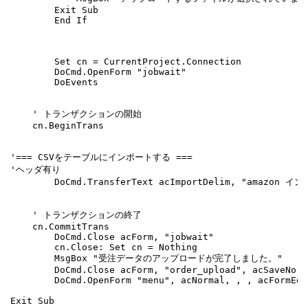
        Exit Sub

        End If

        Set cn = CurrentProject.Connection

        DoCmd.OpenForm "jobwait"

        DoEvents

    ' トランザクションの開始

    cn.BeginTrans

'=== CSVをテーブルにインポートする ===

'ヘッダ有り

        DoCmd.TransferText acImportDelim, "amazon イン
    ' トランザクションの終了

    cn.CommitTrans

        DoCmd.Close acForm, "jobwait"

        cn.Close: Set cn = Nothing

        MsgBox "受注データのアップロードが完了しました。"

        DoCmd.Close acForm, "order_upload", acSaveNo

        DoCmd.OpenForm "menu", acNormal, , , acFormEdi
Exit Sub
