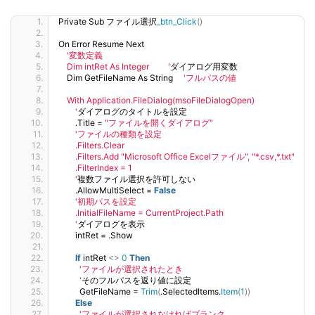
Private Sub ファイル選択
_btn_Click
()
On Error Resume Next
'変数定義
    Dim intRet As Integer         '
ダイアログ用変数
    Dim GetFileName As String     
'フルパスの値
    With Application.FileDialog(msoFileDialogOpen)
        '
ダイアログのタイトルを設定
        .Title = 
"ファイルを開くダイアログ"
'ファイルの種類を設定
        .Filters.Clear
        .Filters.Add "Microsoft Office Excelファイル", "*.csv,*.txt"
        .FilterIndex = 1
        '
複数ファイル選択を許可しない
        .AllowMultiSelect = 
False
'初期パスを設定
        .InitialFileName = CurrentProject.Path
        '
ダイアログを表示
        intRet = .Show
If
 intRet 
<>
0
Then
'ファイルが選択されたとき
          '
そのフルパスを返り値に設定
          GetFileName = 
Trim
(
.SelectedItems.
Item
(
1
))
Else
'ファイルが選択されなければブランク