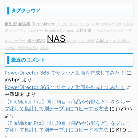
タグクラウド
自動動画編集
TerraMaster
ローカルネットワーク
2018
office2rclient
印刷制
回数制限
限
インスタントムービー
Premiere Elements
ビームフォーミング
ビデ
NAS
MU-MIMO
Adobe
オストーリー
Quick
スマホ動画
クエリの破損
easyQR
時限付きPDF
４×４
最近のコメント
PowerDirector 365 でサクッと動画を作成してみた！
に
joytips
より
PowerDirector 365 でサクッと動画を作成してみた！
に
中澤雄太
より
【FileMaker Pro】同じ項目（商品や分類など）をグルー
プ化して集計して別テーブルにコピーする方法
に
joytips
より
【FileMaker Pro】同じ項目（商品や分類など）をグルー
プ化して集計して別テーブルにコピーする方法
に
KTO
よ
り